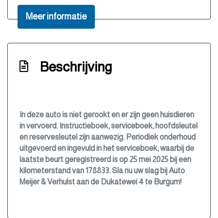
Buitentemperatuurmeter
Meer informatie
Bumpers en spiegels in carrosseriekleur
Bumpers in carrosseriekleur
Centrale deurvergrendeling met
Beschrijving
afstandsbediening
Cruise control
Elektrisch bedienbare buitenspiegels
In deze auto is niet gerookt en er zijn geen huisdieren
Elektrisch bedienbare ramen
in vervoerd. Instructieboek, serviceboek, hoofdsleutel
en reservesleutel zijn aanwezig. Periodiek onderhoud
Elektronisch stabiliteits programma
uitgevoerd en ingevuld in het serviceboek, waarbij de
Elektronische remkrachtverdeling
laatste beurt geregistreerd is op 25 mei 2025 bij een
kilometerstand van 178833. Sla nu uw slag bij Auto
Hoofd airbag(s) achter
Meijer & Verhulst aan de Dukatewei 4 te Burgum!
Hoofd airbag(s) voor
Hoofdsleutel en reservesleutel