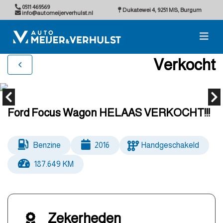
0511 469569
Dukatewei 4, 9251 MS, Burgum
info@automeijerverhulst.nl
Verkocht
Ford Focus Wagon HELAAS VERKOCHT!!!
Benzine
2016
Handgeschakeld
187.649 KM
Zekerheden