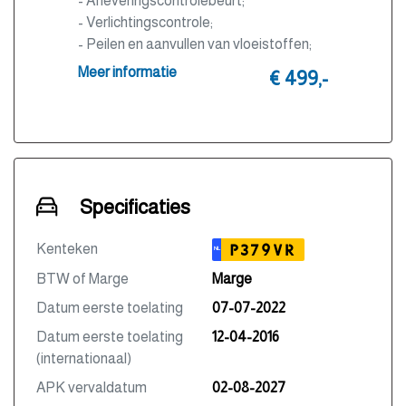
- Afleveringscontrolebeurt;
- Verlichtingscontrole;
- Peilen en aanvullen van vloeistoffen;
- Bandenspanningscontrole;
Meer informatie
€ 499,-
- Vrijwaren eventuele inruilauto;
- Auto is of wordt gepoetst;
- 3 maanden garantie;
- Wasbeurt bij aflevering.
Specificaties
Kenteken
P379VR
NL
BTW of Marge
Marge
Datum eerste toelating
07-07-2022
Datum eerste toelating
12-04-2016
(internationaal)
APK vervaldatum
02-08-2027