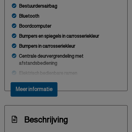
Bestuurdersairbag
Bluetooth
Boordcomputer
Bumpers en spiegels in carrosseriekleur
Bumpers in carrosseriekleur
Centrale deurvergrendeling met
afstandsbediening
Elektrisch bedienbare ramen
Hoofdsleutel en reservesleutel
Meer informatie
Hoofdsteunen achter
In hoogte verstelbaar stuurwiel
Isofix
Beschrijving
Metallic lak