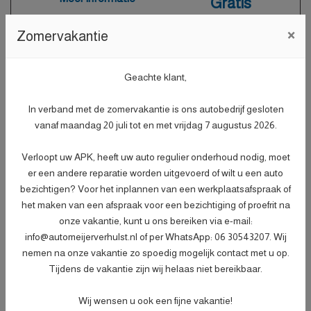
Gratis
×
Zomervakantie
Afleverpakket plus
Geachte klant,
Nieuwe APK
- Nieuwe APK;
In verband met de zomervakantie is ons autobedrijf gesloten
- Onderhoudsbeurt volgens
vanaf maandag 20 juli tot en met vrijdag 7 augustus 2026.
dealerspecificatie;
- Afleveringscontrolebeurt;
Verloopt uw APK, heeft uw auto regulier onderhoud nodig, moet
- Verlichtingscontrole;
er een andere reparatie worden uitgevoerd of wilt u een auto
- Peilen en aanvullen van vloeistoffen;
bezichtigen? Voor het inplannen van een werkplaatsafspraak of
- Bandenspanningscontrole;
Meer informatie
het maken van een afspraak voor een bezichtiging of proefrit na
€ 499,-
- Vrijwaren eventuele inruilauto;
onze vakantie, kunt u ons bereiken via e-mail:
- Auto is of wordt gepoetst;
info@automeijerverhulst.nl of per WhatsApp: 06 30543207. Wij
- 3 maanden garantie;
nemen na onze vakantie zo spoedig mogelijk contact met u op.
- Wasbeurt bij aflevering.
Tijdens de vakantie zijn wij helaas niet bereikbaar.
Wij wensen u ook een fijne vakantie!
Specificaties