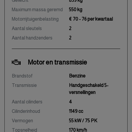
Gewicht
839 kg
Maximum massa geremd
550 kg
Motorrijtuigenbelasting
€ 70 - 76 per kwartaal
Aantal sleutels
2
Aantal handzenders
2
Motor en transmissie
Brandstof
Benzine
Transmissie
Handgeschakeld 5-
versnellingen
Aantal cilinders
4
Cilinderinhoud
1149 cc
Vermogen
55 kW / 75 PK
Topsnelheid
170 km/h