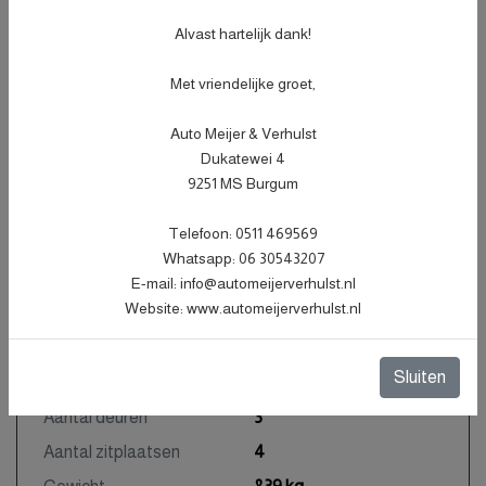
Alvast hartelijk dank!
Kenteken
1XBB38
NL
BTW of Marge
Marge
Met vriendelijke groet,
Datum eerste toelating
23-06-2014
Auto Meijer & Verhulst
Datum eerste toelating
23-06-2014
Dukatewei 4
(internationaal)
9251 MS Burgum
APK vervaldatum
12-03-2027
Telefoon: 0511 469569
Tellerstand
162.067 KM
Whatsapp: 06 30543207
Carrosserie
Hatchback
E-mail: info@automeijerverhulst.nl
Website: www.automeijerverhulst.nl
Kleur
Zwart Metallic
Bekleding
Stof
Sluiten
Interieurkleur
Zwart
Aantal deuren
3
Aantal zitplaatsen
4