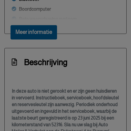
Boordcomputer
Bots waarschuwing systeem
Brake assist system
Meer informatie
Buitentemperatuurmeter
Bumpers en spiegels in carrosseriekleur
Bumpers in carrosseriekleur
Beschrijving
Centrale deurvergrendeling met
afstandsbediening
Climate control (airconditioning)
In deze auto is niet gerookt en er zijn geen huisdieren
Connected services
in vervoerd. Instructieboek, serviceboek, hoofdsleutel
en reservesleutel zijn aanwezig. Periodiek onderhoud
Cruise control
uitgevoerd en ingevuld in het serviceboek, waarbij de
Elektrisch bedienbare buitenspiegels
laatste beurt geregistreerd is op 23 juni 2025 bij een
kilometerstand van 52316. Sla nu uw slag bij Auto
Elektrisch bedienbare ramen