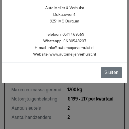
APK vervaldatum
22-01-2028
Auto Meijer & Verhulst
Dukatewei 4
Tellerstand
55.983 KM
9251 MS Burgum
Carrosserie
SUV
Telefoon: 0511 469569
Kleur
Wit
Whatsapp: 06 30543207
Bekleding
Leder
E-mail: info@automeijerverhulst.nl
Interieurkleur
Zwart
Website: www.automeijerverhulst.nl
Aantal deuren
5
Aantal zitplaatsen
5
Sluiten
Gewicht
1335 kg
Maximum massa geremd
1200 kg
Motorrijtuigenbelasting
€ 199 - 217 per kwartaal
Aantal sleutels
2
Aantal handzenders
2