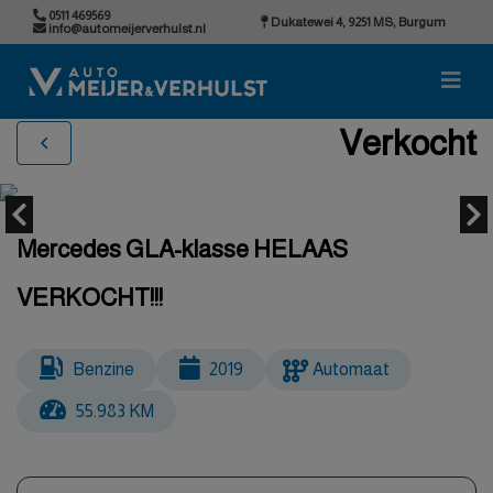
0511 469569
Dukatewei 4, 9251 MS, Burgum
info@automeijerverhulst.nl
Verkocht
Mercedes GLA-klasse HELAAS
VERKOCHT!!!
Benzine
2019
Automaat
55.983 KM