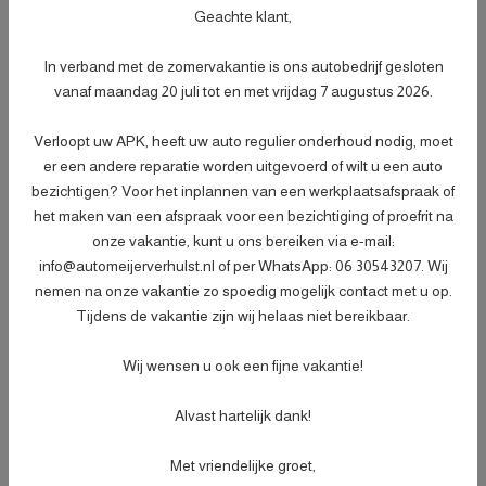
Geachte klant,
dealerspecificatie;
- Afleveringscontrolebeurt;
In verband met de zomervakantie is ons autobedrijf gesloten
- Verlichtingscontrole;
vanaf maandag 20 juli tot en met vrijdag 7 augustus 2026.
- Peilen en aanvullen van vloeistoffen;
- Bandenspanningscontrole;
Meer informatie
€ 499,-
Verloopt uw APK, heeft uw auto regulier onderhoud nodig, moet
- Vrijwaren eventuele inruilauto;
er een andere reparatie worden uitgevoerd of wilt u een auto
- Auto is of wordt gepoetst;
bezichtigen? Voor het inplannen van een werkplaatsafspraak of
- 3 maanden garantie;
het maken van een afspraak voor een bezichtiging of proefrit na
- Wasbeurt bij aflevering.
onze vakantie, kunt u ons bereiken via e-mail:
info@automeijerverhulst.nl of per WhatsApp: 06 30543207. Wij
nemen na onze vakantie zo spoedig mogelijk contact met u op.
Specificaties
Tijdens de vakantie zijn wij helaas niet bereikbaar.
Kenteken
P571GH
NL
Wij wensen u ook een fijne vakantie!
BTW of Marge
Marge
Alvast hartelijk dank!
Datum eerste toelating
08-06-2024
Datum eerste toelating
01-03-2019
Met vriendelijke groet,
(internationaal)