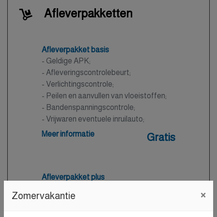
Afleverpakketten
Afleverpakket basis
- Geldige APK;
- Afleveringscontrolebeurt;
- Verlichtingscontrole;
- Peilen en aanvullen van vloeistoffen;
- Bandenspanningscontrole;
- Vrijwaren eventuele inruilauto;
- Auto is of wordt gepoetst.
Meer informatie
Gratis
Afleverpakket plus
Nieuwe APK
×
Zomervakantie
- Nieuwe APK;
- Onderhoudsbeurt volgens