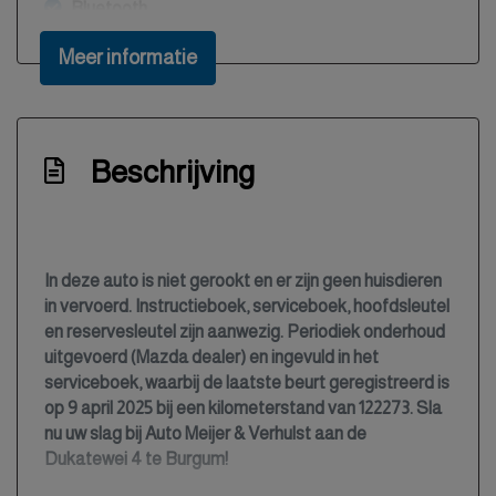
Bluetooth
Boordcomputer
Meer informatie
Buitentemperatuurmeter
Bumpers en spiegels in carrosseriekleur
Bumpers in carrosseriekleur
Beschrijving
Centrale deurvergrendeling met
afstandsbediening
Climate control (airconditioning)
In deze auto is niet gerookt en er zijn geen huisdieren
Cruise control
in vervoerd. Instructieboek, serviceboek, hoofdsleutel
en reservesleutel zijn aanwezig. Periodiek onderhoud
Elektrisch bedienbare buitenspiegels
uitgevoerd (Mazda dealer) en ingevuld in het
Elektrisch bedienbare ramen
serviceboek, waarbij de laatste beurt geregistreerd is
op 9 april 2025 bij een kilometerstand van 122273. Sla
Elektrisch inklapbare buitenspiegels
nu uw slag bij Auto Meijer & Verhulst aan de
Elektronisch stabiliteits programma
Dukatewei 4 te Burgum!
Elektronische remkrachtverdeling