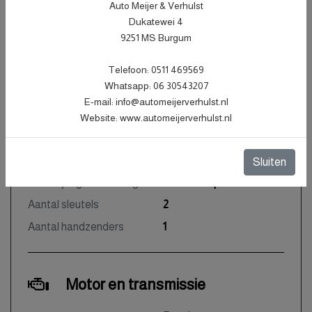
Carrosserie
Hatchback
Auto Meijer & Verhulst
Dukatewei 4
Kleur
Grijs Metallic
9251 MS Burgum
Bekleding
Stof
Telefoon: 0511 469569
Interieurkleur
Zwart
Whatsapp: 06 30543207
Aantal deuren
5
E-mail: info@automeijerverhulst.nl
Aantal zitplaatsen
5
Website: www.automeijerverhulst.nl
Gewicht
1170 kg
Maximum massa geremd
930 kg
Sluiten
Motorrijtuigenbelasting
€ 172 - 188 per kwartaal
Aantal sleutels
2
Aantal handzenders
1
Motor en transmissie