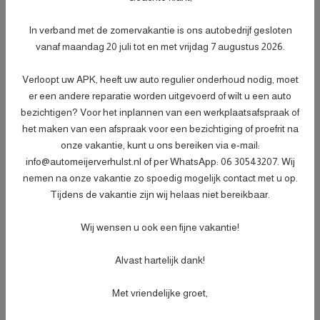
- Peilen en aanvullen van vloeistoffen;
- Bandenspanningscontrole;
Meer informatie
In verband met de zomervakantie is ons autobedrijf gesloten
€ 499,-
- Vrijwaren eventuele inruilauto;
vanaf maandag 20 juli tot en met vrijdag 7 augustus 2026.
- Auto is of wordt gepoetst;
- 3 maanden garantie;
Verloopt uw APK, heeft uw auto regulier onderhoud nodig, moet
- Wasbeurt bij aflevering.
er een andere reparatie worden uitgevoerd of wilt u een auto
bezichtigen? Voor het inplannen van een werkplaatsafspraak of
het maken van een afspraak voor een bezichtiging of proefrit na
Specificaties
onze vakantie, kunt u ons bereiken via e-mail:
info@automeijerverhulst.nl of per WhatsApp: 06 30543207. Wij
Kenteken
92SNH6
NL
nemen na onze vakantie zo spoedig mogelijk contact met u op.
BTW of Marge
Marge
Tijdens de vakantie zijn wij helaas niet bereikbaar.
Datum eerste toelating
27-10-2011
Wij wensen u ook een fijne vakantie!
Datum eerste toelating
27-10-2011
(internationaal)
Alvast hartelijk dank!
APK vervaldatum
06-02-2027
Met vriendelijke groet,
Tellerstand
127.253 KM