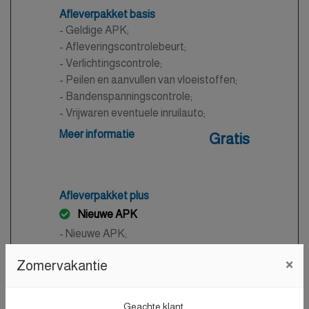
Afleverpakket basis
- Geldige APK;
- Afleveringscontrolebeurt;
- Verlichtingscontrole;
- Peilen en aanvullen van vloeistoffen;
- Bandenspanningscontrole;
- Vrijwaren eventuele inruilauto;
- Auto is of wordt gepoetst.
Meer informatie
Gratis
Afleverpakket plus
Nieuwe APK
- Nieuwe APK;
- Onderhoudsbeurt volgens
×
Zomervakantie
dealerspecificatie;
- Afleveringscontrolebeurt;
- Verlichtingscontrole;
Geachte klant,