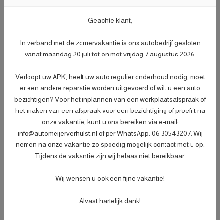
- Vrijwaren eventuele inruilauto;
- Auto is of wordt gepoetst.
Geachte klant,
Meer informatie
Gratis
In verband met de zomervakantie is ons autobedrijf gesloten
vanaf maandag 20 juli tot en met vrijdag 7 augustus 2026.
Afleverpakket plus
Verloopt uw APK, heeft uw auto regulier onderhoud nodig, moet
Nieuwe APK
er een andere reparatie worden uitgevoerd of wilt u een auto
- Nieuwe APK;
bezichtigen? Voor het inplannen van een werkplaatsafspraak of
- Onderhoudsbeurt volgens
het maken van een afspraak voor een bezichtiging of proefrit na
dealerspecificatie;
onze vakantie, kunt u ons bereiken via e-mail:
- Afleveringscontrolebeurt;
info@automeijerverhulst.nl of per WhatsApp: 06 30543207. Wij
- Verlichtingscontrole;
nemen na onze vakantie zo spoedig mogelijk contact met u op.
- Peilen en aanvullen van vloeistoffen;
Tijdens de vakantie zijn wij helaas niet bereikbaar.
- Bandenspanningscontrole;
Meer informatie
€ 499,-
- Vrijwaren eventuele inruilauto;
Wij wensen u ook een fijne vakantie!
- Auto is of wordt gepoetst;
- 3 maanden garantie;
Alvast hartelijk dank!
- Wasbeurt bij aflevering.