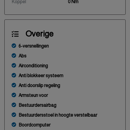
Koppel
0 Nm
Overige
6-versnellingen
Abs
Airconditioning
Anti blokkeer systeem
Anti doorslip regeling
Armsteun voor
Bestuurdersairbag
Bestuurdersstoel in hoogte verstelbaar
Boordcomputer