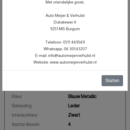
Met vriendelijke groet,
Specificaties
Auto Meijer & Verhulst
Dukatewei 4
Kenteken
49VKN8
NL
9251 MS Burgum
BTW of Marge
Marge
Telefoon: 0511 469569
Datum eerste toelating
30-10-2007
Whatsapp: 06 30543207
Datum eerste toelating
30-10-2007
E-mail: info@automeijerverhulst.nl
(internationaal)
Website: www.automeijerverhulst.nl
APK vervaldatum
18-03-2027
Tellerstand
272.731 KM
Sluiten
Carrosserie
Bestel
Kleur
Blauw Metallic
Bekleding
Leder
Interieurkleur
Zwart
Aantal deuren
4