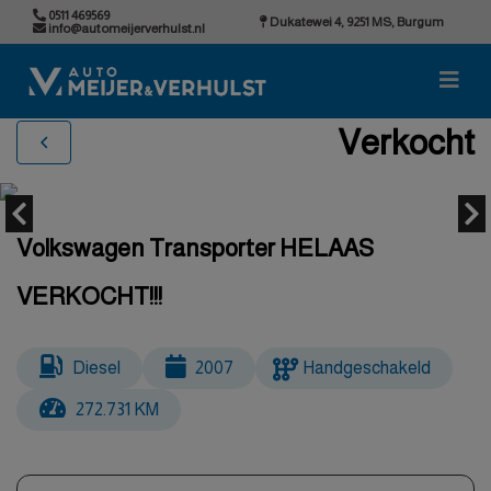
0511 469569
Dukatewei 4, 9251 MS, Burgum
info@automeijerverhulst.nl
Verkocht
Volkswagen Transporter HELAAS
VERKOCHT!!!
Diesel
2007
Handgeschakeld
272.731 KM