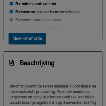
Buitentemperatuurmeter
Bumpers en spiegels in carrosseriekleur
Bumpers in carrosseriekleur
Centrale deurvergrendeling met
afstandsbediening
Meer informatie
Cruise control
Elektrisch bedienbare buitenspiegels
Elektrisch bedienbare ramen
Beschrijving
Elektronisch sper differentieel
Hoofdsleutel en reservesleutel
In hoogte verstelbaar stuurwiel
Afkomstig vanaf de eerste eigenaar. Hoofdsleutel en
Isofix
reservesleutel zijn aanwezig. Periodiek onderhoud
uitgevoerd en ingevuld in het serviceboek, waarbij de
Metallic lak
laatste beurt geregistreerd is op 4 november 2024 bij