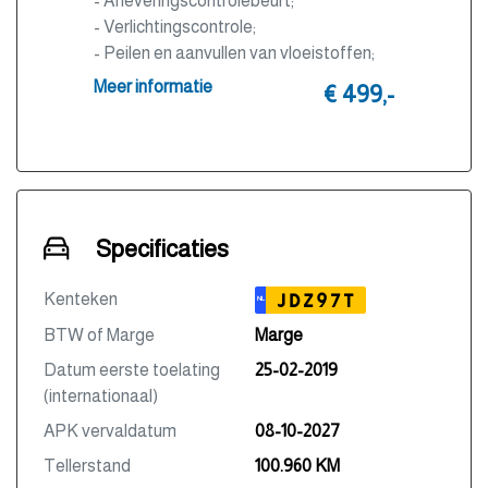
- Afleveringscontrolebeurt;
- Verlichtingscontrole;
- Peilen en aanvullen van vloeistoffen;
- Bandenspanningscontrole;
Meer informatie
€ 499,-
- Vrijwaren eventuele inruilauto;
- Auto is of wordt gepoetst;
- 3 maanden garantie;
- Wasbeurt bij aflevering.
Specificaties
Kenteken
JDZ97T
NL
BTW of Marge
Marge
Datum eerste toelating
25-02-2019
(internationaal)
APK vervaldatum
08-10-2027
Tellerstand
100.960 KM