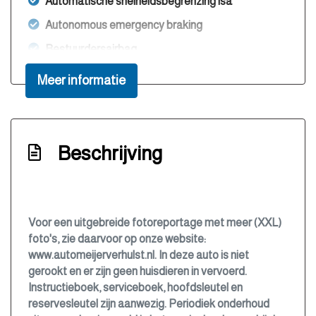
Automatische snelheidsbegrenzing isa
Autonomous emergency braking
Bestuurdersairbag
Bestuurdersstoel in hoogte verstelbaar
Meer informatie
Bluetooth
Boordcomputer
Bots herkenning en activatie
Beschrijving
Bots waarschuwing systeem
Brake assist system
Buitentemperatuurmeter
Voor een uitgebreide fotoreportage met meer (XXL)
foto's, zie daarvoor op onze website:
Bumpers en spiegels in carrosseriekleur
www.automeijerverhulst.nl. In deze auto is niet
Bumpers in carrosseriekleur
gerookt en er zijn geen huisdieren in vervoerd.
Instructieboek, serviceboek, hoofdsleutel en
Centrale deurvergrendeling met
reservesleutel zijn aanwezig. Periodiek onderhoud
afstandsbediening