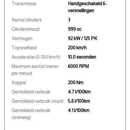
Transmissie
Handgeschakeld 6-
versnellingen
Aantal cilinders
3
Cilinderinhoud
999 cc
Vermogen
92 kW / 125 PK
Topsnelheid
200 km/h
Acceleratie (0-100 km/h)
10.0 seconden
Maximum aantal toeren
6000 RPM
per minuut
Koppel
200 Nm
Gemiddeld verbruik
4.7 l/100km
Gemiddeld verbruik (stad)
5.8 l/100km
Gemiddeld verbruik
4.1 l/100km
(snelweg)