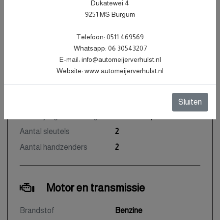
Dukatewei 4
Carrosserie
Hatchback
9251 MS Burgum
Kleur
Zwart Metallic
Telefoon: 0511 469569
Bekleding
Stof
Whatsapp: 06 30543207
Interieurkleur
Zwart
E-mail: info@automeijerverhulst.nl
Aantal deuren
5
Website: www.automeijerverhulst.nl
Aantal zitplaatsen
5
Gewicht
1271 kg
Sluiten
Motorrijtuigenbelasting
€ 199 - 217 per kwartaal
Aantal sleutels
2
Aantal handzenders
2
Motor en transmissie
Brandstof
Benzine