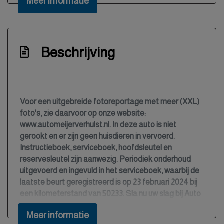
Meer informatie
Bestuurdersairbag
Bestuurdersstoel in hoogte verstelbaar
Bluetooth
Beschrijving
Boordcomputer
Bots herkenning en activatie
Bots waarschuwing systeem
Voor een uitgebreide fotoreportage met meer (XXL)
foto's, zie daarvoor op onze website:
Brake assist system
www.automeijerverhulst.nl. In deze auto is niet
Buitentemperatuurmeter
gerookt en er zijn geen huisdieren in vervoerd.
Instructieboek, serviceboek, hoofdsleutel en
Bumpers en spiegels in carrosseriekleur
reservesleutel zijn aanwezig. Periodiek onderhoud
Bumpers in carrosseriekleur
uitgevoerd en ingevuld in het serviceboek, waarbij de
laatste beurt geregistreerd is op 23 februari 2024 bij
Centrale deurvergrendeling met
een kilometerstand van 50233. Sla nu uw slag bij Auto
afstandsbediening
Meijer & Verhulst aan de Dukatewei 4 te Burgum!
Connected services
Meer informatie