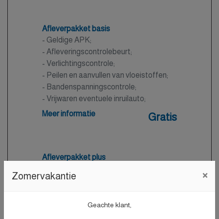
Afleverpakket basis
- Geldige APK;
- Afleveringscontrolebeurt;
- Verlichtingscontrole;
- Peilen en aanvullen van vloeistoffen;
- Bandenspanningscontrole;
- Vrijwaren eventuele inruilauto;
- Auto is of wordt gepoetst.
Meer informatie
Gratis
Afleverpakket plus
Nieuwe APK
×
Zomervakantie
- Nieuwe APK;
- Onderhoudsbeurt volgens
Geachte klant,
dealerspecificatie;