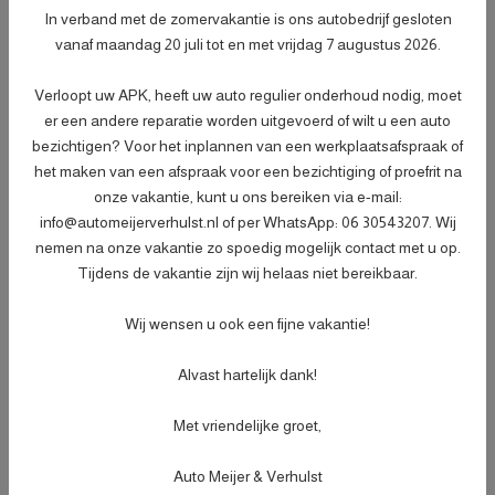
- Afleveringscontrolebeurt;
In verband met de zomervakantie is ons autobedrijf gesloten
- Verlichtingscontrole;
vanaf maandag 20 juli tot en met vrijdag 7 augustus 2026.
- Peilen en aanvullen van vloeistoffen;
- Bandenspanningscontrole;
Meer informatie
€ 499,-
Verloopt uw APK, heeft uw auto regulier onderhoud nodig, moet
- Vrijwaren eventuele inruilauto;
er een andere reparatie worden uitgevoerd of wilt u een auto
- Auto is of wordt gepoetst;
bezichtigen? Voor het inplannen van een werkplaatsafspraak of
- 3 maanden garantie;
het maken van een afspraak voor een bezichtiging of proefrit na
- Wasbeurt bij aflevering.
onze vakantie, kunt u ons bereiken via e-mail:
info@automeijerverhulst.nl of per WhatsApp: 06 30543207. Wij
nemen na onze vakantie zo spoedig mogelijk contact met u op.
Specificaties
Tijdens de vakantie zijn wij helaas niet bereikbaar.
Kenteken
JDZ47Z
NL
Wij wensen u ook een fijne vakantie!
BTW of Marge
Marge
Alvast hartelijk dank!
Datum eerste toelating
07-12-2020
(internationaal)
Met vriendelijke groet,
APK vervaldatum
19-09-2027
Tellerstand
77.506 KM
Auto Meijer & Verhulst