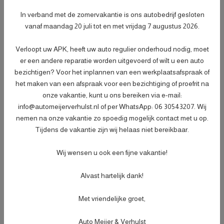
- Afleveringscontrolebeurt;
- Verlichtingscontrole;
In verband met de zomervakantie is ons autobedrijf gesloten
- Peilen en aanvullen van vloeistoffen;
vanaf maandag 20 juli tot en met vrijdag 7 augustus 2026.
- Bandenspanningscontrole;
Meer informatie
€ 499,-
- Vrijwaren eventuele inruilauto;
Verloopt uw APK, heeft uw auto regulier onderhoud nodig, moet
- Auto is of wordt gepoetst;
er een andere reparatie worden uitgevoerd of wilt u een auto
bezichtigen? Voor het inplannen van een werkplaatsafspraak of
- 3 maanden garantie;
het maken van een afspraak voor een bezichtiging of proefrit na
- Wasbeurt bij aflevering.
onze vakantie, kunt u ons bereiken via e-mail:
info@automeijerverhulst.nl of per WhatsApp: 06 30543207. Wij
Specificaties
nemen na onze vakantie zo spoedig mogelijk contact met u op.
Tijdens de vakantie zijn wij helaas niet bereikbaar.
Kenteken
JDZ96T
NL
Wij wensen u ook een fijne vakantie!
BTW of Marge
Incl. BTW
Datum eerste toelating
25-05-2023
Alvast hartelijk dank!
(internationaal)
APK vervaldatum
02-10-2027
Met vriendelijke groet,
Tellerstand
90.869 KM
Auto Meijer & Verhulst