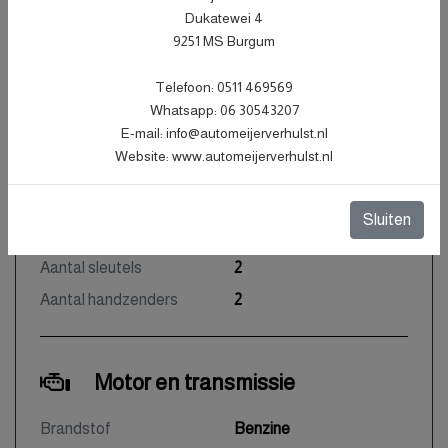
Carrosserie
SUV
Dukatewei 4
9251 MS Burgum
Kleur
Zwart Metallic
Bekleding
Stof
Telefoon: 0511 469569
Interieurkleur
Zwart
Whatsapp: 06 30543207
E-mail: info@automeijerverhulst.nl
Aantal deuren
5
Website: www.automeijerverhulst.nl
Aantal zitplaatsen
5
Gewicht
1180 kg
Sluiten
Motorrijtuigenbelasting
€ 172 - 188 per kwartaal
Aantal sleutels
2
Aantal handzenders
2
Motor en transmissie
Brandstof
Benzine