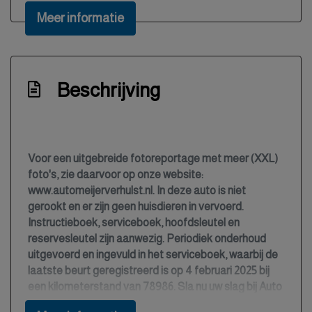
Boordcomputer
Meer informatie
Bots herkenning en activatie
Brake assist system
Buitentemperatuurmeter
Beschrijving
Bumpers en spiegels in carrosseriekleur
Bumpers in carrosseriekleur
Centrale deurvergrendeling met
Voor een uitgebreide fotoreportage met meer (XXL)
afstandsbediening
foto's, zie daarvoor op onze website:
www.automeijerverhulst.nl. In deze auto is niet
Connected services
gerookt en er zijn geen huisdieren in vervoerd.
Cruise control
Instructieboek, serviceboek, hoofdsleutel en
reservesleutel zijn aanwezig. Periodiek onderhoud
Elektrisch bedienbare buitenspiegels
uitgevoerd en ingevuld in het serviceboek, waarbij de
Elektrisch bedienbare ramen
laatste beurt geregistreerd is op 4 februari 2025 bij
een kilometerstand van 78986. Sla nu uw slag bij Auto
Elektrisch inklapbare buitenspiegels
Meijer & Verhulst aan de Dukatewei 4 te Burgum!
Elektronisch stabiliteits programma