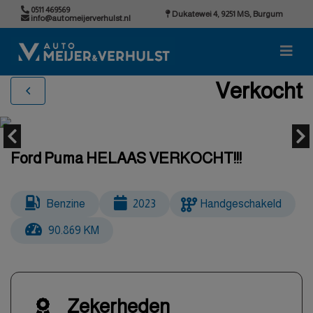
0511 469569
Dukatewei 4, 9251 MS, Burgum
info@automeijerverhulst.nl
Verkocht
Ford Puma HELAAS VERKOCHT!!!
Benzine
2023
Handgeschakeld
90.869 KM
Zekerheden