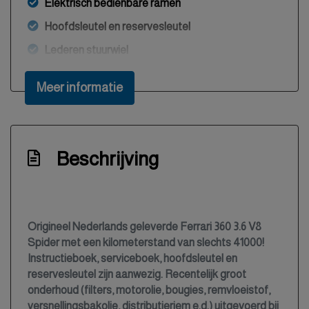
Elektrisch bedienbare ramen
Hoofdsleutel en reservesleutel
Lederen stuurwiel
Lichtmetalen wielen
Meer informatie
Metallic lak
Mistlampen voor
Passagiersairbag
Beschrijving
Toerenteller
Exterieur
Origineel Nederlands geleverde Ferrari 360 3.6 V8
Buitenspiegel rechts
Spider met een kilometerstand van slechts 41000!
Buitenspiegels elektrisch verstelbaar
Instructieboek, serviceboek, hoofdsleutel en
reservesleutel zijn aanwezig. Recentelijk groot
Centrale vergrendeling
onderhoud (filters, motorolie, bougies, remvloeistof,
Getint glas
versnellingsbakolie, distributieriem e.d.) uitgevoerd bij