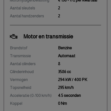
Motorrijtuigenbelasting
€ 158 - 172 per kwartaal
Aantal sleutels
2
Aantal handzenders
2
Motor en transmissie
Brandstof
Benzine
Transmissie
Automaat
Aantal cilinders
8
Cilinderinhoud
3586 cc
Vermogen
294 kW / 400 PK
Topsnelheid
295 km/h
Acceleratie (0-100 km/h)
4.5 seconden
Koppel
0 Nm