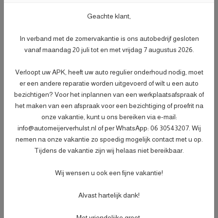
Gratis
Geachte klant,
In verband met de zomervakantie is ons autobedrijf gesloten
Afleverpakket plus
vanaf maandag 20 juli tot en met vrijdag 7 augustus 2026.
Nieuwe APK
- Nieuwe APK;
Verloopt uw APK, heeft uw auto regulier onderhoud nodig, moet
- Onderhoudsbeurt volgens
er een andere reparatie worden uitgevoerd of wilt u een auto
dealerspecificatie;
bezichtigen? Voor het inplannen van een werkplaatsafspraak of
- Afleveringscontrolebeurt;
het maken van een afspraak voor een bezichtiging of proefrit na
- Verlichtingscontrole;
onze vakantie, kunt u ons bereiken via e-mail:
- Peilen en aanvullen van vloeistoffen;
info@automeijerverhulst.nl of per WhatsApp: 06 30543207. Wij
- Bandenspanningscontrole;
nemen na onze vakantie zo spoedig mogelijk contact met u op.
Meer informatie
€ 499,-
Tijdens de vakantie zijn wij helaas niet bereikbaar.
- Vrijwaren eventuele inruilauto;
- Auto is of wordt gepoetst;
Wij wensen u ook een fijne vakantie!
- 3 maanden garantie;
- Wasbeurt bij aflevering.
Alvast hartelijk dank!
Specificaties
Met vriendelijke groet,