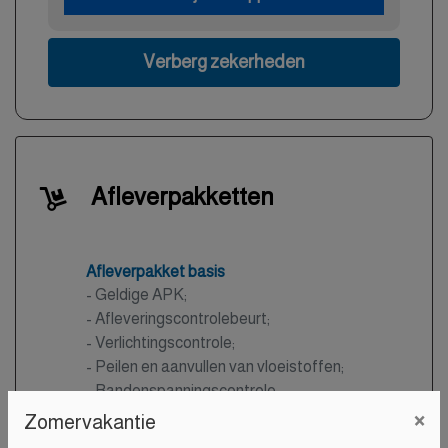
Verberg zekerheden
Afleverpakketten
Afleverpakket basis
- Geldige APK;
- Afleveringscontrolebeurt;
- Verlichtingscontrole;
- Peilen en aanvullen van vloeistoffen;
- Bandenspanningscontrole;
×
- Vrijwaren eventuele inruilauto;
Zomervakantie
- Auto is of wordt gepoetst.
Meer informatie