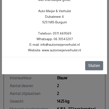
Kenteken
51PBJG
NL
Auto Meijer & Verhulst
Dukatewei 4
BTW of Marge
Marge
9251 MS Burgum
Datum eerste toelating
17-04-2004
Datum eerste toelating
17-04-2004
Telefoon: 0511 469569
Whatsapp: 06 30543207
(internationaal)
E-mail: info@automeijerverhulst.nl
Tellerstand
41.115 KM
Website: www.automeijerverhulst.nl
Carrosserie
Cabrio
Kleur
Blauw Metallic
Sluiten
Bekleding
Leder
Interieurkleur
Blauw
Aantal deuren
2
Aantal zitplaatsen
2
Gewicht
1425 kg