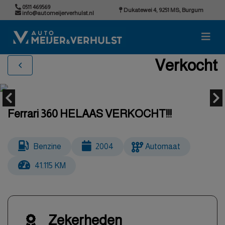
0511 469569
Dukatewei 4, 9251 MS, Burgum
info@automeijerverhulst.nl
Verkocht
Ferrari 360 HELAAS VERKOCHT!!!
Benzine
2004
Automaat
41.115 KM
Zekerheden