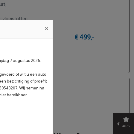
urt;
n vloeistoffen;
role;
×
uilauto;
€ 499,-
tst;
g.
rijdag 7 augustus 2026.
evoerd of wilt u een auto
n bezichtiging of proefrit
6 30543207. Wij nemen na
niet bereikbaar.
smissie
Benzine
4.8 / 5