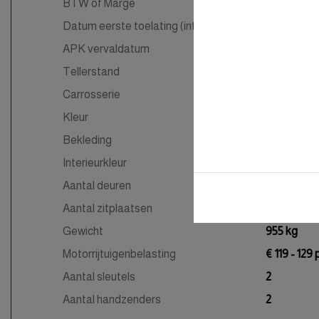
BTW of Marge
Marge
Datum eerste toelating (internationaal)
11-10-2017
APK vervaldatum
22-04-202
Tellerstand
78.381 KM
Carrosserie
Hatchbac
Kleur
Zilver Meta
Bekleding
Stof
Interieurkleur
Zwart
Aantal deuren
5
Aantal zitplaatsen
5
Gewicht
955 kg
Motorrijtuigenbelasting
€ 119 - 129
Aantal sleutels
2
Aantal handzenders
2