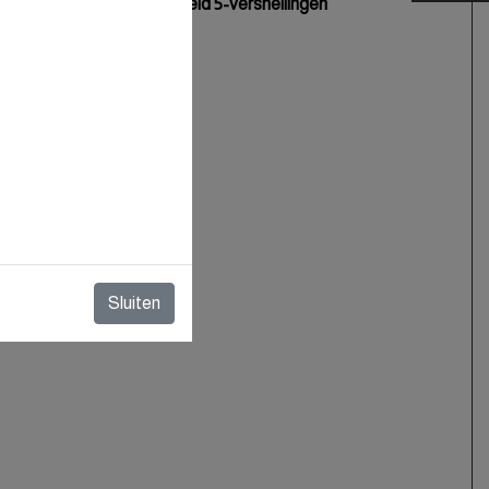
Handgeschakeld 5-versnellingen
3
998 cc
59 kW / 80 PK
165 km/h
14.9 seconden
nuut
6300 RPM
105 Nm
4.3 l/100km
Sluiten