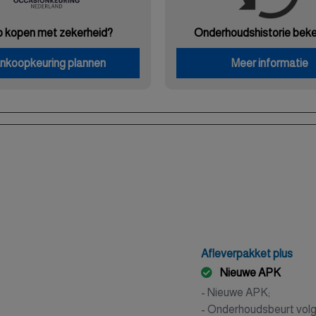
o kopen met zekerheid?
Onderhouds
historie bek
nkoopkeuring plannen
Meer informatie
Afleverpakket plus
Nieuwe APK
- Nieuwe APK;
- Onderhoudsbeurt volg