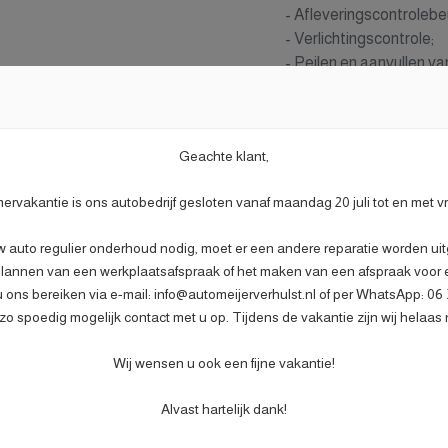
- Afleveringscontrolebe
- Verlichtingscontrole;
- Peilen en aanvullen va
- Bandenspanningscont
Gratis
- Vrijwaren eventuele inr
Meer informatie
- Auto is of wordt gepoe
Geachte klant,
- 3 maanden garantie;
- Wasbeurt bij afleverin
rvakantie is ons autobedrijf gesloten vanaf maandag 20 juli tot en met v
w auto regulier onderhoud nodig, moet er een andere reparatie worden uitg
lannen van een werkplaatsafspraak of het maken van een afspraak voor ee
u ons bereiken via e-mail: info@automeijerverhulst.nl of per WhatsApp: 0
o spoedig mogelijk contact met u op. Tijdens de vakantie zijn wij helaas 
Wij wensen u ook een fijne vakantie!
Motor en tran
Alvast hartelijk dank!
4R
Brandstof