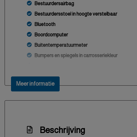
Bestuurdersairbag
Bestuurdersstoel in hoogte verstelbaar
Bluetooth
Boordcomputer
Buitentemperatuurmeter
Bumpers en spiegels in carrosseriekleur
Bumpers in carrosseriekleur
Centrale deurvergrendeling met afstandsbedien
Meer informatie
Cruise control
Elektrisch bedienbare buitenspiegels
Elektrisch bedienbare ramen
Elektronisch stabiliteits programma
Beschrijving
Elektronische remkrachtverdeling