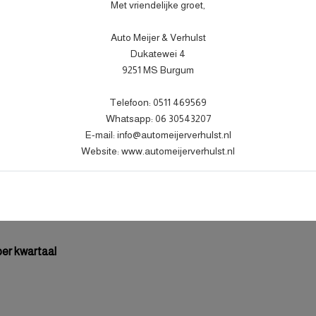
Transmissie
Met vriendelijke groet,
Aantal cilinders
Auto Meijer & Verhulst
Cilinderinhoud
7
Dukatewei 4
9251 MS Burgum
Vermogen
Topsnelheid
k
Telefoon: 0511 469569
Acceleratie (0-100 km/h)
llic
Whatsapp: 06 30543207
E-mail: info@automeijerverhulst.nl
Maximum aantal toeren per mi
Website: www.automeijerverhulst.nl
Koppel
Gemiddeld verbruik
 per kwartaal