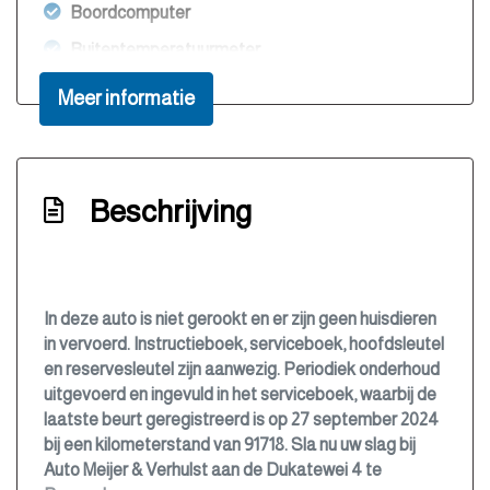
Boordcomputer
Buitentemperatuurmeter
Bumpers en spiegels in carrosseriekleur
Meer informatie
Bumpers in carrosseriekleur
Centrale deurvergrendeling met
afstandsbediening
Beschrijving
Climate control (airconditioning)
Cruise control
Elektrisch bedienbare buitenspiegels
In deze auto is niet gerookt en er zijn geen huisdieren
Elektrisch bedienbare ramen
in vervoerd. Instructieboek, serviceboek, hoofdsleutel
en reservesleutel zijn aanwezig. Periodiek onderhoud
Elektronisch stabiliteits programma
uitgevoerd en ingevuld in het serviceboek, waarbij de
Elektronische remkrachtverdeling
laatste beurt geregistreerd is op 27 september 2024
bij een kilometerstand van 91718. Sla nu uw slag bij
Hoofd airbag(s) achter
Auto Meijer & Verhulst aan de Dukatewei 4 te
Hoofd airbag(s) voor