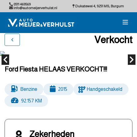
0511 469569
Dukatewei 4, 9251 MS, Burgum
info@automeijerverhulst.nl
Verkocht
Ford Fiesta HELAAS VERKOCHT!!!
Benzine
2015
Handgeschakeld
92.157 KM
Zekerheden