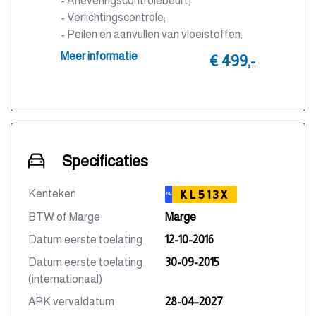
- Afleveringscontrolebeurt;
- Verlichtingscontrole;
- Peilen en aanvullen van vloeistoffen;
- Bandenspanningscontrole;
Meer informatie
€ 499,-
- Vrijwaren eventuele inruilauto;
- Auto is of wordt gepoetst;
- 3 maanden garantie;
- Wasbeurt bij aflevering.
Specificaties
Kenteken
KL513X
NL
BTW of Marge
Marge
Datum eerste toelating
12-10-2016
Datum eerste toelating
30-09-2015
(internationaal)
APK vervaldatum
28-04-2027