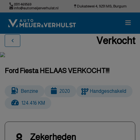
0511 469569
Dukatewei 4, 9251 MS, Burgum
info@automeijerverhulst.nl
Verkocht
Ford Fiesta HELAAS VERKOCHT!!!
Benzine
2020
Handgeschakeld
124.416 KM
Zekerheden