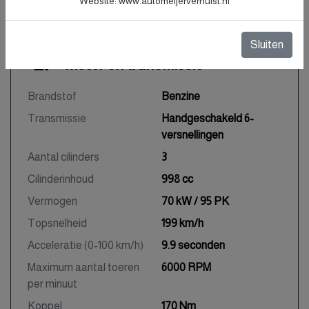
Website: www.automeijerverhulst.nl
Aantal handzenders
2
Sluiten
Motor en transmissie
Brandstof
Benzine
Transmissie
Handgeschakeld 6-
versnellingen
Aantal cilinders
3
Cilinderinhoud
998 cc
Vermogen
70 kW / 95 PK
Topsnelheid
199 km/h
Acceleratie (0-100 km/h)
9.9 seconden
Maximum aantal toeren
6000 RPM
per minuut
Koppel
170 Nm