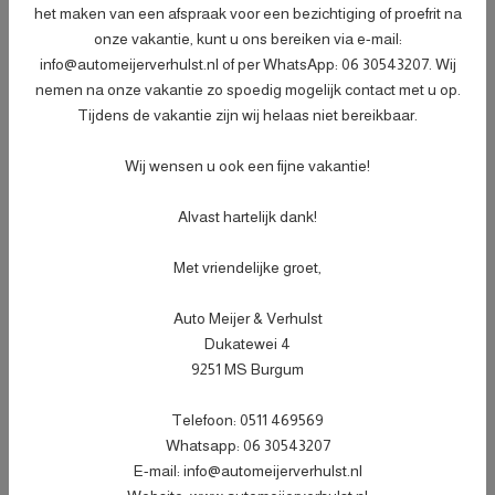
Specificaties
het maken van een afspraak voor een bezichtiging of proefrit na
onze vakantie, kunt u ons bereiken via e-mail:
BTW of Marge
Marge
info@automeijerverhulst.nl of per WhatsApp: 06 30543207. Wij
nemen na onze vakantie zo spoedig mogelijk contact met u op.
Datum eerste toelating
04-09-2020
Tijdens de vakantie zijn wij helaas niet bereikbaar.
(internationaal)
APK vervaldatum
28-02-2027
Wij wensen u ook een fijne vakantie!
Tellerstand
124.416 KM
Alvast hartelijk dank!
Carrosserie
Hatchback
Kleur
Zwart Metallic
Met vriendelijke groet,
Bekleding
Stof
Auto Meijer & Verhulst
Interieurkleur
Zwart
Dukatewei 4
Aantal deuren
5
9251 MS Burgum
Aantal zitplaatsen
5
Telefoon: 0511 469569
Gewicht
1064 kg
Whatsapp: 06 30543207
E-mail: info@automeijerverhulst.nl
Aantal sleutels
2