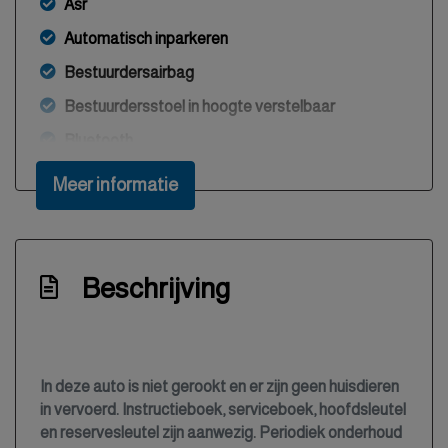
Asr
Automatisch inparkeren
Bestuurdersairbag
Bestuurdersstoel in hoogte verstelbaar
Bluetooth
Boordcomputer
Meer informatie
Brake assist system
Buitentemperatuurmeter
Bumpers en spiegels in carrosseriekleur
Beschrijving
Bumpers in carrosseriekleur
Centrale deurvergrendeling met
afstandsbediening
In deze auto is niet gerookt en er zijn geen huisdieren
Climate control (airconditioning)
in vervoerd. Instructieboek, serviceboek, hoofdsleutel
en reservesleutel zijn aanwezig. Periodiek onderhoud
Connected services