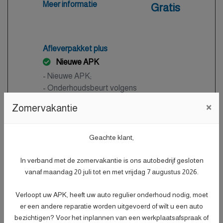
- Auto is of wordt gepoetst.
Meer informatie
Gratis
Afleverpakket plus
Nieuwe APK
- Nieuwe APK;
- Onderhoudsbeurt volgens
dealerspecificatie;
×
Zomervakantie
- Afleveringscontrolebeurt;
- Verlichtingscontrole;
- Peilen en aanvullen van vloeistoffen;
Geachte klant,
- Bandenspanningscontrole;
Meer informatie
€ 499,-
- Vrijwaren eventuele inruilauto;
In verband met de zomervakantie is ons autobedrijf gesloten
- Auto is of wordt gepoetst;
vanaf maandag 20 juli tot en met vrijdag 7 augustus 2026.
- 3 maanden garantie;
Verloopt uw APK, heeft uw auto regulier onderhoud nodig, moet
- Wasbeurt bij aflevering.
er een andere reparatie worden uitgevoerd of wilt u een auto
bezichtigen? Voor het inplannen van een werkplaatsafspraak of