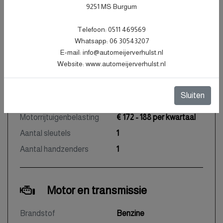
Carrosserie
Station
9251 MS Burgum
Kleur
Grijs Metallic
Telefoon: 0511 469569
Bekleding
Stof
Whatsapp: 06 30543207
E-mail: info@automeijerverhulst.nl
Interieurkleur
Zwart
Website: www.automeijerverhulst.nl
Aantal deuren
5
Aantal zitplaatsen
5
Sluiten
Gewicht
1216 kg
Motorrijtuigenbelasting
€ 172 - 188 per kwartaal
Aantal sleutels
1
Aantal handzenders
1
Motor en transmissie
Brandstof
Benzine