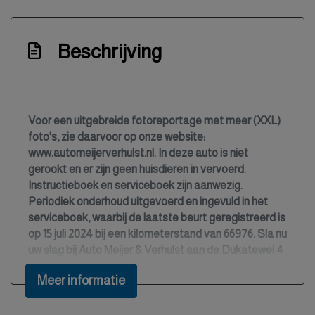
Centrale deurvergrendeling met
afstandsbediening
Beschrijving
Climate control (airconditioning)
Cruise control
Elektrisch bedienbare buitenspiegels
Voor een uitgebreide fotoreportage met meer (XXL)
Elektrisch bedienbare ramen
foto's, zie daarvoor op onze website:
www.automeijerverhulst.nl. In deze auto is niet
Elektrisch inklapbare buitenspiegels
gerookt en er zijn geen huisdieren in vervoerd.
Elektronisch stabiliteits programma
Instructieboek en serviceboek zijn aanwezig.
Periodiek onderhoud uitgevoerd en ingevuld in het
Elektronische remkrachtverdeling
serviceboek, waarbij de laatste beurt geregistreerd is
Hoofd airbag(s) voor
op 15 juli 2024 bij een kilometerstand van 66976. Sla nu
uw slag bij Auto Meijer & Verhulst aan de Dukatewei 4
Hoofdsteunen achter
te Burgum!
In delen neerklapbare achterbank
Meer informatie
In delen neerklapbare achterbank met