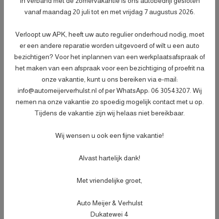
- Afleveringscontrolebeurt;
In verband met de zomervakantie is ons autobedrijf gesloten
vanaf maandag 20 juli tot en met vrijdag 7 augustus 2026.
- Verlichtingscontrole;
- Peilen en aanvullen van vloeistoffen;
Verloopt uw APK, heeft uw auto regulier onderhoud nodig, moet
- Bandenspanningscontrole;
Meer informatie
€ 499,-
er een andere reparatie worden uitgevoerd of wilt u een auto
- Vrijwaren eventuele inruilauto;
bezichtigen? Voor het inplannen van een werkplaatsafspraak of
- Auto is of wordt gepoetst;
het maken van een afspraak voor een bezichtiging of proefrit na
- 3 maanden garantie;
onze vakantie, kunt u ons bereiken via e-mail:
- Wasbeurt bij aflevering.
info@automeijerverhulst.nl of per WhatsApp: 06 30543207. Wij
nemen na onze vakantie zo spoedig mogelijk contact met u op.
Specificaties
Tijdens de vakantie zijn wij helaas niet bereikbaar.
Kenteken
HFR73N
Wij wensen u ook een fijne vakantie!
NL
BTW of Marge
Marge
Alvast hartelijk dank!
Datum eerste toelating
28-07-2015
(internationaal)
Met vriendelijke groet,
APK vervaldatum
03-10-2026
Auto Meijer & Verhulst
Tellerstand
70.100 KM
Dukatewei 4