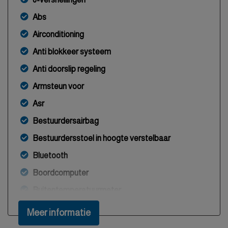
Abs
Airconditioning
Anti blokkeer systeem
Anti doorslip regeling
Armsteun voor
Asr
Bestuurdersairbag
Bestuurdersstoel in hoogte verstelbaar
Bluetooth
Boordcomputer
Buitentemperatuurmeter
Bumpers en spiegels in carrosseriekleur
Meer informatie
Bumpers in carrosseriekleur