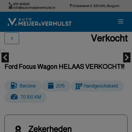
0511 469569
Dukatewei 4, 9251 MS, Burgum
info@automeijerverhulst.nl
Verkocht
Ford Focus Wagon HELAAS VERKOCHT!!!
Benzine
2015
Handgeschakeld
70.100 KM
Zekerheden