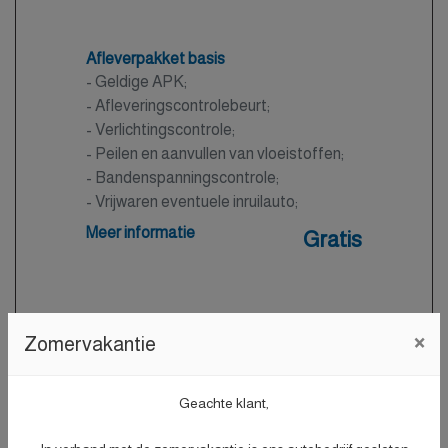
Afleverpakket basis
- Geldige APK;
- Afleveringscontrolebeurt;
- Verlichtingscontrole;
- Peilen en aanvullen van vloeistoffen;
- Bandenspanningscontrole;
- Vrijwaren eventuele inruilauto;
- Auto is of wordt gepoetst.
Meer informatie
Gratis
Afleverpakket plus
×
Zomervakantie
Nieuwe APK
- Nieuwe APK;
- Onderhoudsbeurt volgens
Geachte klant,
dealerspecificatie;