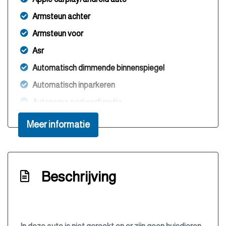
Armsteun achter
Armsteun voor
Asr
Automatisch dimmende binnenspiegel
Automatisch inparkeren
Autonome parkeerfunctie
Bestuurdersairbag
Meer informatie
Bestuurdersstoel in hoogte verstelbaar
Bluetooth
Boordcomputer
Beschrijving
Buitentemperatuurmeter
Bumpers en spiegels in carrosseriekleur
Bumpers in carrosseriekleur