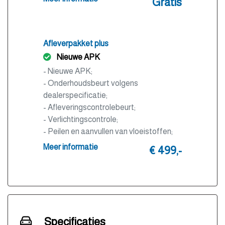
Gratis
Afleverpakket plus
Nieuwe APK
- Nieuwe APK;
- Onderhoudsbeurt volgens
dealerspecificatie;
- Afleveringscontrolebeurt;
- Verlichtingscontrole;
- Peilen en aanvullen van vloeistoffen;
- Bandenspanningscontrole;
Meer informatie
€ 499,-
- Vrijwaren eventuele inruilauto;
- Auto is of wordt gepoetst;
- 3 maanden garantie;
- Wasbeurt bij aflevering.
Specificaties