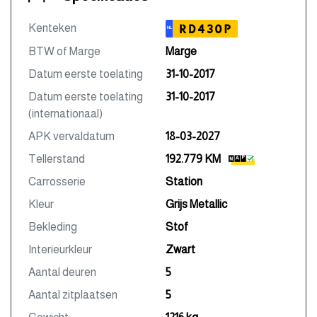
Kenteken
RD430P
NL
BTW of Marge
Marge
Datum eerste toelating
31-10-2017
Datum eerste toelating
31-10-2017
(internationaal)
APK vervaldatum
18-03-2027
Tellerstand
192.779 KM
Carrosserie
Station
Kleur
Grijs Metallic
Bekleding
Stof
Interieurkleur
Zwart
Aantal deuren
5
Aantal zitplaatsen
5