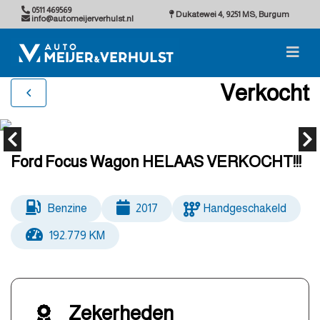
0511 469569
Dukatewei 4, 9251 MS, Burgum
info@automeijerverhulst.nl
Verkocht
Ford Focus Wagon HELAAS VERKOCHT!!!
Benzine
2017
Handgeschakeld
192.779 KM
Zekerheden