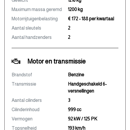
Gewicht
1216 kg
Maximum massa geremd
1200 kg
Motorrijtuigenbelasting
€ 172 - 188 per kwartaal
Aantal sleutels
2
Aantal handzenders
2
Motor en transmissie
Brandstof
Benzine
Transmissie
Handgeschakeld 6-
versnellingen
Aantal cilinders
3
Cilinderinhoud
999 cc
Vermogen
92 kW / 125 PK
Topsnelheid
193 km/h