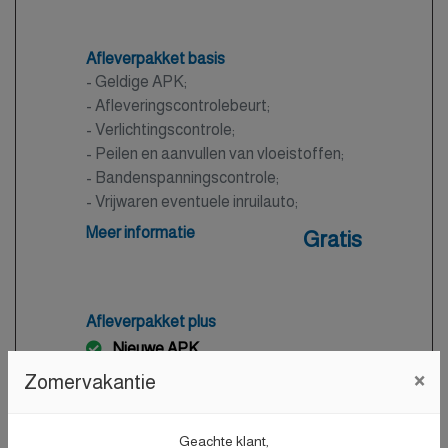
Afleverpakket basis
- Geldige APK;
- Afleveringscontrolebeurt;
- Verlichtingscontrole;
- Peilen en aanvullen van vloeistoffen;
- Bandenspanningscontrole;
- Vrijwaren eventuele inruilauto;
- Auto is of wordt gepoetst.
Meer informatie
Gratis
Afleverpakket plus
Nieuwe APK
×
- Nieuwe APK;
Zomervakantie
- Onderhoudsbeurt volgens
dealerspecificatie;
Geachte klant,