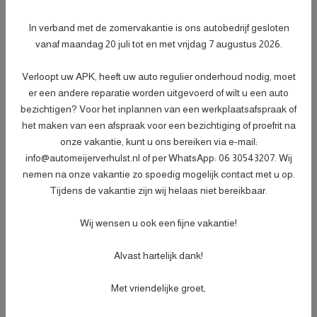
- Afleveringscontrolebeurt;
- Verlichtingscontrole;
In verband met de zomervakantie is ons autobedrijf gesloten
- Peilen en aanvullen van vloeistoffen;
vanaf maandag 20 juli tot en met vrijdag 7 augustus 2026.
- Bandenspanningscontrole;
Meer informatie
€ 499,-
- Vrijwaren eventuele inruilauto;
Verloopt uw APK, heeft uw auto regulier onderhoud nodig, moet
- Auto is of wordt gepoetst;
er een andere reparatie worden uitgevoerd of wilt u een auto
- 3 maanden garantie;
bezichtigen? Voor het inplannen van een werkplaatsafspraak of
- Wasbeurt bij aflevering.
het maken van een afspraak voor een bezichtiging of proefrit na
onze vakantie, kunt u ons bereiken via e-mail:
info@automeijerverhulst.nl of per WhatsApp: 06 30543207. Wij
Specificaties
nemen na onze vakantie zo spoedig mogelijk contact met u op.
Tijdens de vakantie zijn wij helaas niet bereikbaar.
Kenteken
KD258P
NL
BTW of Marge
Marge
Wij wensen u ook een fijne vakantie!
Datum eerste toelating
05-04-2017
Alvast hartelijk dank!
Datum eerste toelating
15-07-2009
(internationaal)
Met vriendelijke groet,
APK vervaldatum
11-07-2027