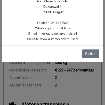
Auto Meijer & Verhulst
Tellerstand
145.557 KM
Dukatewei 4
Carrosserie
Cabrio
9251 MS Burgum
Kleur
Zwart Metallic
Telefoon: 0511 469569
Bekleding
Leder
Whatsapp: 06 30543207
Interieurkleur
Zwart
E-mail: info@automeijerverhulst.nl
Website: www.automeijerverhulst.nl
Aantal deuren
2
Aantal zitplaatsen
4
Sluiten
Gewicht
1395 kg
Maximum massa geremd
1200 kg
Motorrijtuigenbelasting
€ 226 - 247 per kwartaal
Aantal sleutels
2
Aantal handzenders
2
Motor en transmissie