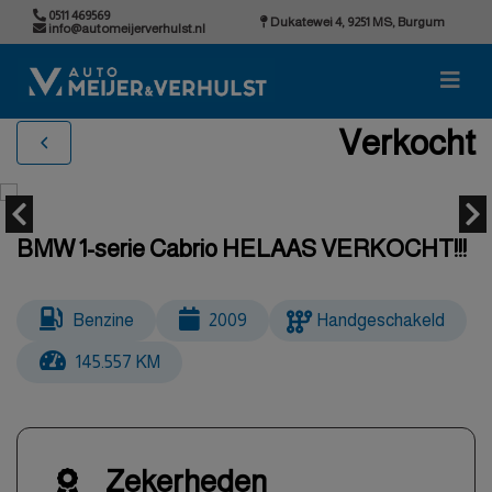
0511 469569
Dukatewei 4, 9251 MS, Burgum
info@automeijerverhulst.nl
Verkocht
BMW 1-serie Cabrio HELAAS VERKOCHT!!!
Benzine
2009
Handgeschakeld
145.557 KM
Zekerheden