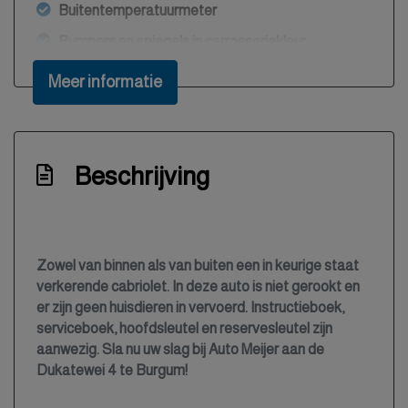
Buitentemperatuurmeter
Bumpers en spiegels in carrosseriekleur
Bumpers in carrosseriekleur
Meer informatie
Centrale deurvergrendeling met
afstandsbediening
Climate control (airconditioning)
Beschrijving
Cruise control
Elektrisch bedienbare ramen
Elektronisch stabiliteits programma
Zowel van binnen als van buiten een in keurige staat
Hoofd airbag(s) achter
verkerende cabriolet. In deze auto is niet gerookt en
er zijn geen huisdieren in vervoerd. Instructieboek,
Hoofd airbag(s) voor
serviceboek, hoofdsleutel en reservesleutel zijn
Hoofdsleutel en reservesleutel
aanwezig. Sla nu uw slag bij Auto Meijer aan de
Dukatewei 4 te Burgum!
Hoofdsteunen achter
In hoogte verstelbaar stuurwiel