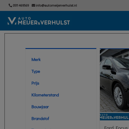
0511 469569
info@automeijerverhulst.nl