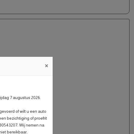
×
ens dealerspecificatie;
rijdag 7 augustus 2026.
urt;
evoerd of wilt u een auto
n bezichtiging of proefrit
n vloeistoffen;
6 30543207. Wij nemen na
role;
niet bereikbaar.
uilauto;