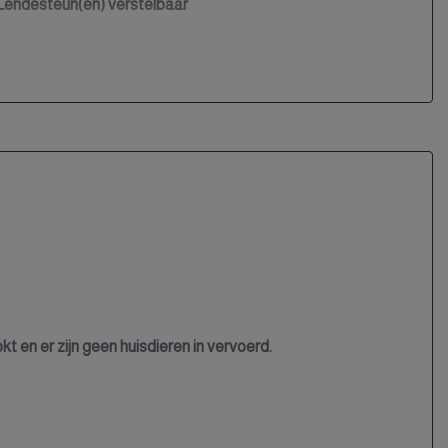
Lendesteun(en) verstelbaar
Middenarmsteun voor
Multifunctioneel stuurwiel
Sportstoelen
Sportstuur
Stuur leder
Stuur verstelbaar
Stuurbekrachtiging snelheidsafhankelijk
Stuurwielverwarming
t en er zijn geen huisdieren in vervoerd.