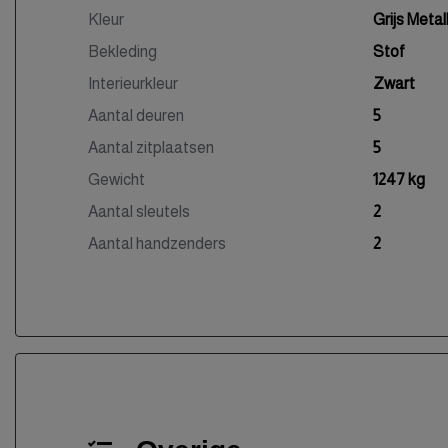
Kleur
Grijs Metall
Bekleding
Stof
Interieurkleur
Zwart
Aantal deuren
5
Aantal zitplaatsen
5
Gewicht
1247 kg
Aantal sleutels
2
Aantal handzenders
2