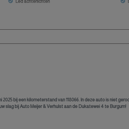
Led achterlichten
Led dagrijverlichting
Led-dagrijverlichting
Led-mistlampen
Lichtmetalen velgen 17"
Metaalkleur
Mistlampen voor adaptief
Navigatiesysteem
Park distance control
Parkeersensor achter
Parkeersensor voor
2025 bij een kilometerstand van 118066. In deze auto is niet gerook
 uw slag bij Auto Meijer & Verhulst aan de Dukatewei 4 te Burgum!
ing
Parkeersensoren voor
Side-skirts
Sportonderstel