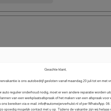
Afleverpakket plus
Nieuwe APK
Geachte klant,
- Nieuwe APK;
- Onderhoudsbeurt volg
rvakantie is ons autobedrijf gesloten vanaf maandag 20 juli tot en met v
- Afleveringscontrolebe
w auto regulier onderhoud nodig, moet er een andere reparatie worden uitg
- Verlichtingscontrole;
lannen van een werkplaatsafspraak of het maken van een afspraak voor ee
- Peilen en aanvullen va
u ons bereiken via e-mail: info@automeijerverhulst.nl of per WhatsApp: 0
- Bandenspanningscont
Gratis
o spoedig mogelijk contact met u op. Tijdens de vakantie zijn wij helaas 
- Vrijwaren eventuele inr