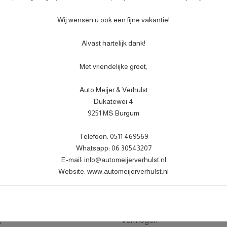
Meer informatie
- Auto is of wordt gepoe
Wij wensen u ook een fijne vakantie!
- 3 maanden garantie;
- Wasbeurt bij afleverin
Alvast hartelijk dank!
Met vriendelijke groet,
Auto Meijer & Verhulst
Dukatewei 4
9251 MS Burgum
Motor en tra
Telefoon: 0511 469569
Whatsapp: 06 30543207
5J
Brandstof
E-mail: info@automeijerverhulst.nl
Website: www.automeijerverhulst.nl
Transmissie
Aantal cilinders
Cilinderinhoud
M
Vermogen
k