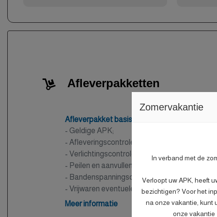
Afleverpakketten
Zomervakantie
Afleverpakket basis
- Geldige APK;
- Afleveringscontrolebeurt;
- Verlichtingscontrole;
In verband met de zome
- Peilen en aanvullen van vloeistoffen;
- Bandenspanningscontrole;
Verloopt uw APK, heeft u
- Vrijwaren eventuele inruilauto;
bezichtigen? Voor het inp
- Auto is of wordt gepoetst.
na onze vakantie, kunt 
Meer informatie
onze vakantie z