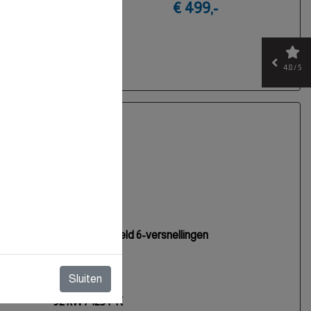
€ 499,-
tst;
g.
4.8 / 5
nsmissie
Benzine
Handgeschakeld 6-versnellingen
3
Sluiten
999 cc
92 kW / 125 PK