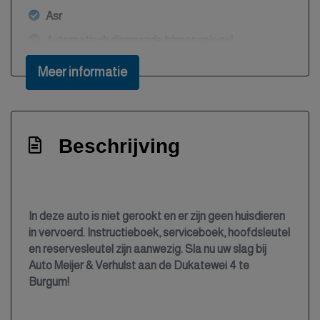
Asr
Automatisch dimmende binnenspiegel
Automatisch inparkeren
Meer informatie
Automatische snelheidsbegrenzing isa
Autonomous emergency braking
Bestuurdersairbag
Beschrijving
Bestuurdersstoel in hoogte verstelbaar
Bluetooth
Boordcomputer
In deze auto is niet gerookt en er zijn geen huisdieren
in vervoerd. Instructieboek, serviceboek, hoofdsleutel
Bots herkenning en activatie
en reservesleutel zijn aanwezig. Sla nu uw slag bij
Bots waarschuwing systeem
Auto Meijer & Verhulst aan de Dukatewei 4 te
Burgum!
Brake assist system
Buitentemperatuurmeter