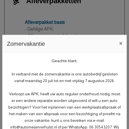
Afleverpakketten
Afleverpakket basis
- Geldige APK;
- Afleveringscontrolebeurt;
×
- Verlichtingscontrole;
Zomervakantie
- Peilen en aanvullen van vloeistoffen;
- Bandenspanningscontrole;
Geachte klant,
- Vrijwaren eventuele inruilauto;
- Auto is of wordt gepoetst.
Meer informatie
Gratis
In verband met de zomervakantie is ons autobedrijf gesloten
vanaf maandag 20 juli tot en met vrijdag 7 augustus 2026.
Verloopt uw APK, heeft uw auto regulier onderhoud nodig, moet
Afleverpakket plus
er een andere reparatie worden uitgevoerd of wilt u een auto
Nieuwe APK
bezichtigen? Voor het inplannen van een werkplaatsafspraak of
het maken van een afspraak voor een bezichtiging of proefrit na
- Nieuwe APK;
onze vakantie, kunt u ons bereiken via e-mail:
- Onderhoudsbeurt volgens
info@automeijerverhulst.nl of per WhatsApp: 06 30543207. Wij
dealerspecificatie;