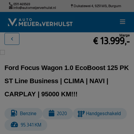
0511 469569
Dukatewei 4, 9251 MS, Burgum
info@automeijerverhulst.nl
Marge
€ 13.999,-
Ford Focus Wagon 1.0 EcoBoost 125 PK
ST Line Business | CLIMA | NAVI |
CARPLAY | 95000 KM!!!
Benzine
2020
Handgeschakeld
95.341 KM