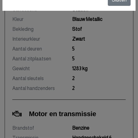
Carrosserie
Station
Kleur
Blauw Metallic
Bekleding
Stof
Interieurkleur
Zwart
Aantal deuren
5
Aantal zitplaatsen
5
Gewicht
1283 kg
Aantal sleutels
2
Aantal handzenders
2
Motor en transmissie
Brandstof
Benzine
Transmissie
Handgeschakeld 6-