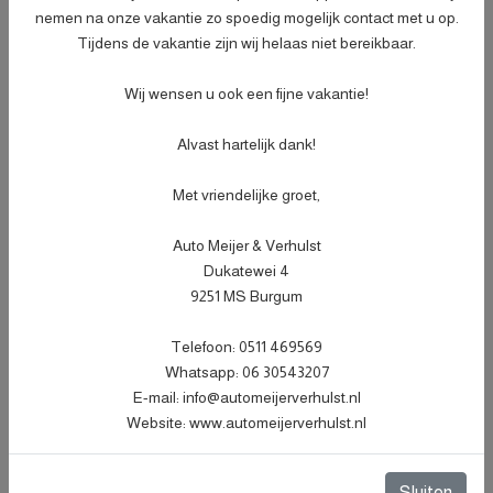
nemen na onze vakantie zo spoedig mogelijk contact met u op.
- Afleveringscontrolebeurt;
Tijdens de vakantie zijn wij helaas niet bereikbaar.
- Verlichtingscontrole;
- Peilen en aanvullen van vloeistoffen;
Wij wensen u ook een fijne vakantie!
- Bandenspanningscontrole;
Meer informatie
€ 499,-
- Vrijwaren eventuele inruilauto;
Alvast hartelijk dank!
- Auto is of wordt gepoetst;
- 3 maanden garantie;
Met vriendelijke groet,
- Wasbeurt bij aflevering.
Auto Meijer & Verhulst
Specificaties
Dukatewei 4
9251 MS Burgum
Kenteken
JXV18J
NL
Telefoon: 0511 469569
BTW of Marge
Marge
Whatsapp: 06 30543207
Datum eerste toelating
11-06-2020
E-mail: info@automeijerverhulst.nl
(internationaal)
Website: www.automeijerverhulst.nl
APK vervaldatum
28-02-2027
Tellerstand
95.341 KM
Sluiten