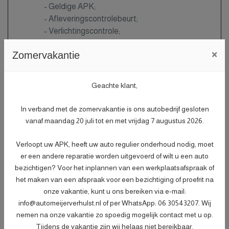
- Geldige APK;
- Afleveringscontrolebeurt;
- Verlichtingscontrole;
- Peilen en aanvullen van vloeistoffen;
×
Zomervakantie
- Bandenspanningscontrole;
- Vrijwaren eventuele inruilauto;
- Auto is of wordt gepoetst.
Meer informatie
Gratis
Geachte klant,
In verband met de zomervakantie is ons autobedrijf gesloten
vanaf maandag 20 juli tot en met vrijdag 7 augustus 2026.
Afleverpakket plus
Nieuwe APK
Verloopt uw APK, heeft uw auto regulier onderhoud nodig, moet
er een andere reparatie worden uitgevoerd of wilt u een auto
- Nieuwe APK;
bezichtigen? Voor het inplannen van een werkplaatsafspraak of
- Onderhoudsbeurt volgens
het maken van een afspraak voor een bezichtiging of proefrit na
dealerspecificatie;
onze vakantie, kunt u ons bereiken via e-mail:
- Afleveringscontrolebeurt;
info@automeijerverhulst.nl of per WhatsApp: 06 30543207. Wij
- Verlichtingscontrole;
nemen na onze vakantie zo spoedig mogelijk contact met u op.
- Peilen en aanvullen van vloeistoffen;
Tijdens de vakantie zijn wij helaas niet bereikbaar.