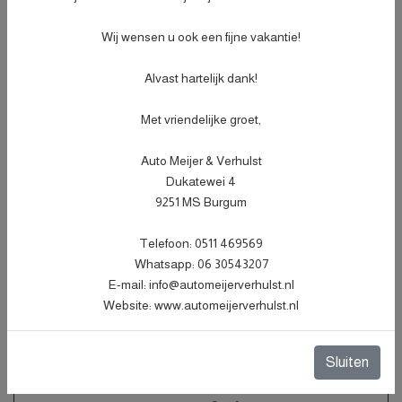
- Bandenspanningscontrole;
Meer informatie
€ 499,-
- Vrijwaren eventuele inruilauto;
Wij wensen u ook een fijne vakantie!
- Auto is of wordt gepoetst;
- 3 maanden garantie;
Alvast hartelijk dank!
- Wasbeurt bij aflevering.
Met vriendelijke groet,
Specificaties
Auto Meijer & Verhulst
Dukatewei 4
Kenteken
JXV12K
NL
9251 MS Burgum
BTW of Marge
Marge
Datum eerste toelating
07-12-2022
Telefoon: 0511 469569
Whatsapp: 06 30543207
(internationaal)
E-mail: info@automeijerverhulst.nl
APK vervaldatum
17-06-2028
Website: www.automeijerverhulst.nl
Tellerstand
117.662 KM
Carrosserie
Hatchback
Sluiten
Kleur
Blauw