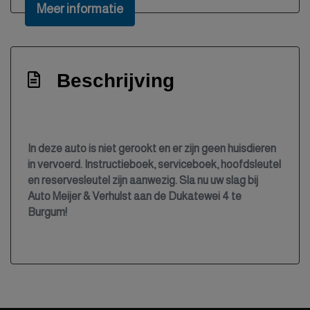
Autonomous emergency braking
Meer informatie
Bestuurdersairbag
Bestuurdersstoel in hoogte verstelbaar
Bluetooth
Beschrijving
Boordcomputer
Bots herkenning en activatie
Bots waarschuwing systeem
In deze auto is niet gerookt en er zijn geen huisdieren
in vervoerd. Instructieboek, serviceboek, hoofdsleutel
Brake assist system
en reservesleutel zijn aanwezig. Sla nu uw slag bij
Buitentemperatuurmeter
Auto Meijer & Verhulst aan de Dukatewei 4 te
Burgum!
Bumpers en spiegels in carrosseriekleur
Bumpers in carrosseriekleur
Centrale deurvergrendeling met
afstandsbediening
Climate control (airconditioning)