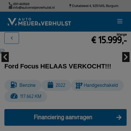
0511 469569
Dukatewei 4, 9251 MS, Burgum
info@automeijerverhulst.nl
Marge
€ 15.999,-
Ford Focus HELAAS VERKOCHT!!!
Benzine
2022
Handgeschakeld
117.662 KM
Financiering aanvragen