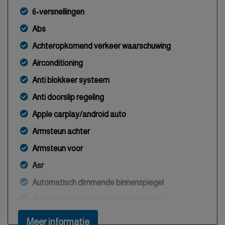
6-versnellingen
Abs
Achteropkomend verkeer waarschuwing
Airconditioning
Anti blokkeer systeem
Anti doorslip regeling
Apple carplay/android auto
Armsteun achter
Armsteun voor
Asr
Automatisch dimmende binnenspiegel
Automatische snelheidsbegrenzing isa
Autonomous emergency braking
Meer informatie