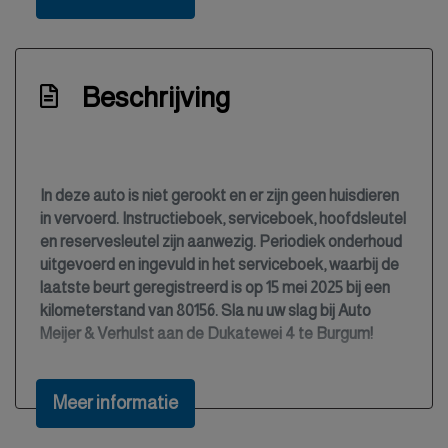
Bestuurdersairbag
Bestuurdersstoel in hoogte verstelbaar
Bluetooth
Beschrijving
Boordcomputer
Bots herkenning en activatie
Bots waarschuwing systeem
In deze auto is niet gerookt en er zijn geen huisdieren
in vervoerd. Instructieboek, serviceboek, hoofdsleutel
Brake assist system
en reservesleutel zijn aanwezig. Periodiek onderhoud
Buitentemperatuurmeter
uitgevoerd en ingevuld in het serviceboek, waarbij de
laatste beurt geregistreerd is op 15 mei 2025 bij een
Bumpers en spiegels in carrosseriekleur
kilometerstand van 80156. Sla nu uw slag bij Auto
Bumpers in carrosseriekleur
Meijer & Verhulst aan de Dukatewei 4 te Burgum!
Centrale deurvergrendeling met
afstandsbediening
Meer informatie
Climate control (airconditioning)