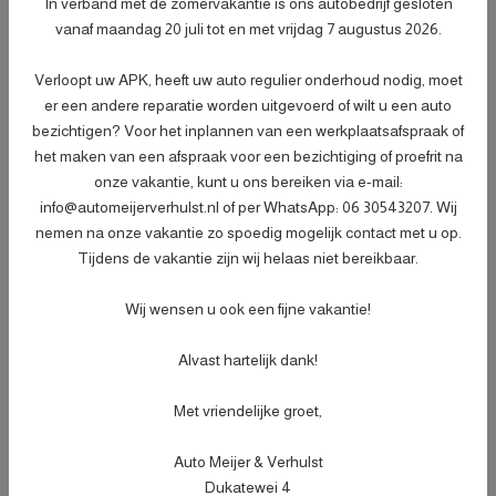
- Afleveringscontrolebeurt;
In verband met de zomervakantie is ons autobedrijf gesloten
- Verlichtingscontrole;
vanaf maandag 20 juli tot en met vrijdag 7 augustus 2026.
- Peilen en aanvullen van vloeistoffen;
Verloopt uw APK, heeft uw auto regulier onderhoud nodig, moet
- Bandenspanningscontrole;
Meer informatie
€ 499,-
er een andere reparatie worden uitgevoerd of wilt u een auto
- Vrijwaren eventuele inruilauto;
bezichtigen? Voor het inplannen van een werkplaatsafspraak of
- Auto is of wordt gepoetst;
het maken van een afspraak voor een bezichtiging of proefrit na
- 3 maanden garantie;
onze vakantie, kunt u ons bereiken via e-mail:
- Wasbeurt bij aflevering.
info@automeijerverhulst.nl of per WhatsApp: 06 30543207. Wij
nemen na onze vakantie zo spoedig mogelijk contact met u op.
Specificaties
Tijdens de vakantie zijn wij helaas niet bereikbaar.
Kenteken
JVT26B
Wij wensen u ook een fijne vakantie!
NL
BTW of Marge
Marge
Alvast hartelijk dank!
Datum eerste toelating
14-05-2020
(internationaal)
Met vriendelijke groet,
APK vervaldatum
31-07-2027
Auto Meijer & Verhulst
Tellerstand
83.201 KM
Dukatewei 4