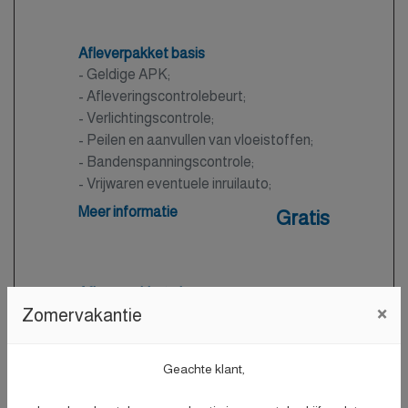
Afleverpakket basis
- Geldige APK;
- Afleveringscontrolebeurt;
- Verlichtingscontrole;
- Peilen en aanvullen van vloeistoffen;
- Bandenspanningscontrole;
- Vrijwaren eventuele inruilauto;
- Auto is of wordt gepoetst.
Meer informatie
Gratis
Afleverpakket plus
×
Zomervakantie
Nieuwe APK
- Nieuwe APK;
- Onderhoudsbeurt volgens
Geachte klant,
dealerspecificatie;