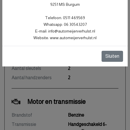
Carrosserie
Station
9251 MS Burgum
Kleur
Blauw Metallic
Telefoon: 0511 469569
Bekleding
Stof
Whatsapp: 06 30543207
E-mail: info@automeijerverhulst.nl
Interieurkleur
Zwart
Website: www.automeijerverhulst.nl
Aantal deuren
5
Aantal zitplaatsen
5
Sluiten
Gewicht
1283 kg
Aantal sleutels
2
Aantal handzenders
2
Motor en transmissie
Brandstof
Benzine
Transmissie
Handgeschakeld 6-