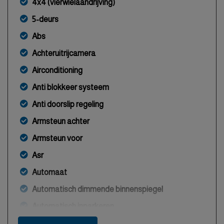
4x4 (vierwielaandrijving)
5-deurs
Abs
Achteruitrijcamera
Airconditioning
Anti blokkeer systeem
Anti doorslip regeling
Armsteun achter
Armsteun voor
Asr
Automaat
Automatisch dimmende binnenspiegel
Automatisch inparkeren
Bestuurdersairbag