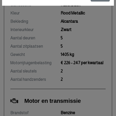
Carrosserie
Hatchback
Kleur
Rood Metallic
Bekleding
Alcantara
Interieurkleur
Zwart
Aantal deuren
5
Aantal zitplaatsen
5
Gewicht
1405 kg
Motorrijtuigenbelasting
€ 226 - 247 per kwartaal
Aantal sleutels
2
Aantal handzenders
2
Motor en transmissie
Brandstof
Benzine