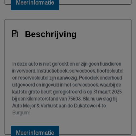
Meer informatie
Bestuurdersstoel in hoogte verstelbaar
Bluetooth
Boordcomputer
Beschrijving
Buitentemperatuurmeter
Bumpers en spiegels in carrosseriekleur
Bumpers in carrosseriekleur
In deze auto is niet gerookt en er zijn geen huisdieren
in vervoerd. Instructieboek, serviceboek, hoofdsleutel
Centrale deurvergrendeling met
en reservesleutel zijn aanwezig. Periodiek onderhoud
afstandsbediening
uitgevoerd en ingevuld in het serviceboek, waarbij de
Climate control (airconditioning)
laatste grote beurt geregistreerd is op 31 maart 2025
bij een kilometerstand van 75608. Sla nu uw slag bij
Cruise control
Auto Meijer & Verhulst aan de Dukatewei 4 te
Dodehoek detectie
Burgum!
Elektrisch bedienbare buitenspiegels
Elektrisch bedienbare ramen
Meer informatie