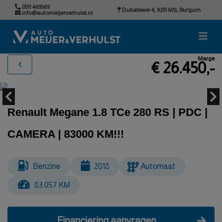
0511 469569
Dukatewei 4, 9251 MS, Burgum
info@automeijerverhulst.nl
Marge
€ 26.450,-
Renault Megane 1.8 TCe 280 RS | PDC |
CAMERA | 83000 KM!!!
Benzine
2018
Automaat
83.057 KM
Financiering aanvragen