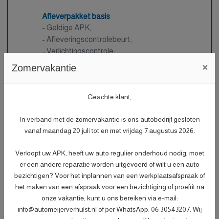
Afleverpakket basis
- Geldige APK;
- Afleveringscontrolebeurt;
- Verlichtingscontrole;
- Peilen en aanvullen van vloeistoffen;
×
Zomervakantie
- Bandenspanningscontrole;
- Vrijwaren eventuele inruilauto;
Geachte klant,
- Auto is of wordt gepoetst.
Meer informatie
Gratis
In verband met de zomervakantie is ons autobedrijf gesloten
vanaf maandag 20 juli tot en met vrijdag 7 augustus 2026.
Afleverpakket plus
Verloopt uw APK, heeft uw auto regulier onderhoud nodig, moet
Nieuwe APK
er een andere reparatie worden uitgevoerd of wilt u een auto
- Nieuwe APK;
bezichtigen? Voor het inplannen van een werkplaatsafspraak of
- Onderhoudsbeurt volgens
het maken van een afspraak voor een bezichtiging of proefrit na
dealerspecificatie;
onze vakantie, kunt u ons bereiken via e-mail:
- Afleveringscontrolebeurt;
info@automeijerverhulst.nl of per WhatsApp: 06 30543207. Wij
- Verlichtingscontrole;