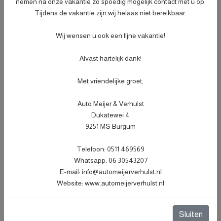
nemen na onze vakantie zo spoedig mogelijk contact met u op.
- Peilen en aanvullen van vloeistoffen;
Tijdens de vakantie zijn wij helaas niet bereikbaar.
- Bandenspanningscontrole;
Meer informatie
€ 499,-
- Vrijwaren eventuele inruilauto;
Wij wensen u ook een fijne vakantie!
- Auto is of wordt gepoetst;
Alvast hartelijk dank!
- 3 maanden garantie;
- Wasbeurt bij aflevering.
Met vriendelijke groet,
Specificaties
Auto Meijer & Verhulst
Dukatewei 4
Kenteken
J789FK
NL
9251 MS Burgum
BTW of Marge
Marge
Telefoon: 0511 469569
Datum eerste toelating
01-08-2020
Whatsapp: 06 30543207
Datum eerste toelating
24-07-2018
E-mail: info@automeijerverhulst.nl
(internationaal)
Website: www.automeijerverhulst.nl
APK vervaldatum
25-07-2027
Sluiten
Tellerstand
83.057 KM