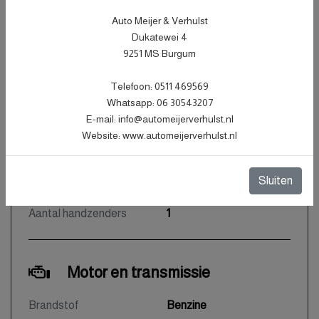
Carrosserie
Station
Auto Meijer & Verhulst
Kleur
Blauw Metallic
Dukatewei 4
9251 MS Burgum
Bekleding
Stof
Interieurkleur
Zwart
Telefoon: 0511 469569
Aantal deuren
5
Whatsapp: 06 30543207
E-mail: info@automeijerverhulst.nl
Aantal zitplaatsen
5
Website: www.automeijerverhulst.nl
Gewicht
1283 kg
Motorrijtuigenbelasting
€ 199 - 217 per kwartaal
Sluiten
Aantal sleutels
2
Aantal handzenders
1
Motor en transmissie
Brandstof
Benzine