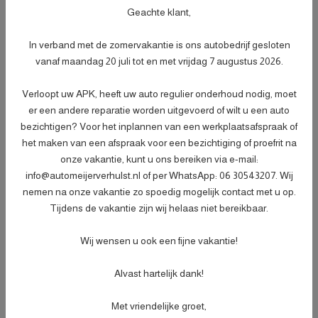
- Afleveringscontrolebeurt;
Geachte klant,
- Verlichtingscontrole;
- Peilen en aanvullen van vloeistoffen;
In verband met de zomervakantie is ons autobedrijf gesloten
- Bandenspanningscontrole;
Meer informatie
€ 499,-
vanaf maandag 20 juli tot en met vrijdag 7 augustus 2026.
- Vrijwaren eventuele inruilauto;
- Auto is of wordt gepoetst;
Verloopt uw APK, heeft uw auto regulier onderhoud nodig, moet
- 3 maanden garantie;
er een andere reparatie worden uitgevoerd of wilt u een auto
- Wasbeurt bij aflevering.
bezichtigen? Voor het inplannen van een werkplaatsafspraak of
het maken van een afspraak voor een bezichtiging of proefrit na
onze vakantie, kunt u ons bereiken via e-mail:
Specificaties
info@automeijerverhulst.nl of per WhatsApp: 06 30543207. Wij
nemen na onze vakantie zo spoedig mogelijk contact met u op.
Kenteken
JKS01T
NL
Tijdens de vakantie zijn wij helaas niet bereikbaar.
BTW of Marge
Marge
Wij wensen u ook een fijne vakantie!
Datum eerste toelating
29-05-2019
(internationaal)
Alvast hartelijk dank!
APK vervaldatum
22-01-2028
Tellerstand
112.463 KM
Met vriendelijke groet,