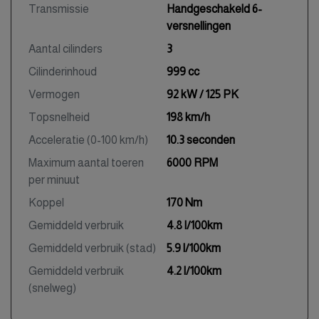
Transmissie
Handgeschakeld 6-
versnellingen
Aantal cilinders
3
Cilinderinhoud
999 cc
Vermogen
92 kW / 125 PK
Topsnelheid
198 km/h
Acceleratie (0-100 km/h)
10.3 seconden
Maximum aantal toeren
6000 RPM
per minuut
Koppel
170 Nm
Gemiddeld verbruik
4.8 l/100km
Gemiddeld verbruik (stad)
5.9 l/100km
Gemiddeld verbruik
4.2 l/100km
(snelweg)