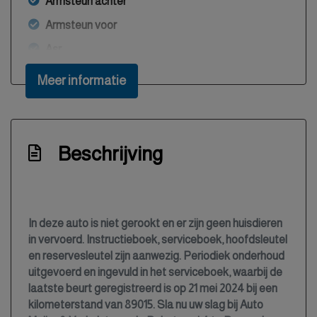
Armsteun achter
Armsteun voor
Asr
Automatisch dimmende binnenspiegel
Meer informatie
Automatisch inparkeren
Automatische snelheidsbegrenzing isa
Autonomous emergency braking
Beschrijving
Bestuurdersairbag
Bestuurdersstoel in hoogte verstelbaar
Bluetooth
In deze auto is niet gerookt en er zijn geen huisdieren
in vervoerd. Instructieboek, serviceboek, hoofdsleutel
Boordcomputer
en reservesleutel zijn aanwezig. Periodiek onderhoud
Bots herkenning en activatie
uitgevoerd en ingevuld in het serviceboek, waarbij de
laatste beurt geregistreerd is op 21 mei 2024 bij een
Bots waarschuwing systeem
kilometerstand van 89015. Sla nu uw slag bij Auto
Brake assist system