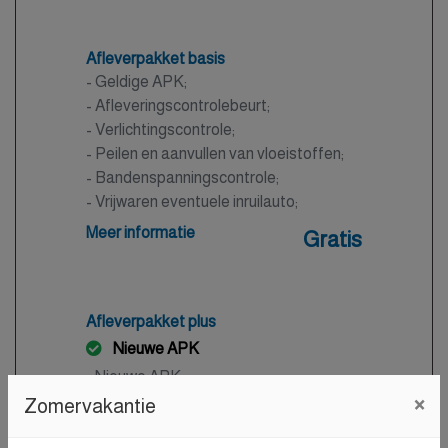
Afleverpakket basis
- Geldige APK;
- Afleveringscontrolebeurt;
- Verlichtingscontrole;
- Peilen en aanvullen van vloeistoffen;
- Bandenspanningscontrole;
- Vrijwaren eventuele inruilauto;
- Auto is of wordt gepoetst.
Meer informatie
Gratis
Afleverpakket plus
Nieuwe APK
- Nieuwe APK;
×
- Onderhoudsbeurt volgens
Zomervakantie
dealerspecificatie;