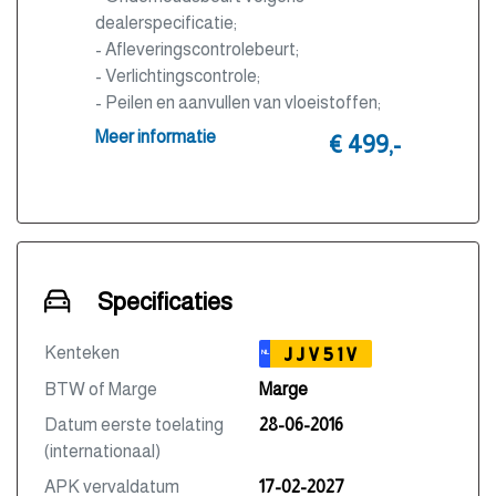
dealerspecificatie;
- Afleveringscontrolebeurt;
- Verlichtingscontrole;
- Peilen en aanvullen van vloeistoffen;
- Bandenspanningscontrole;
Meer informatie
€ 499,-
- Vrijwaren eventuele inruilauto;
- Auto is of wordt gepoetst;
- 3 maanden garantie;
- Wasbeurt bij aflevering.
Specificaties
Kenteken
JJV51V
NL
BTW of Marge
Marge
Datum eerste toelating
28-06-2016
(internationaal)
APK vervaldatum
17-02-2027