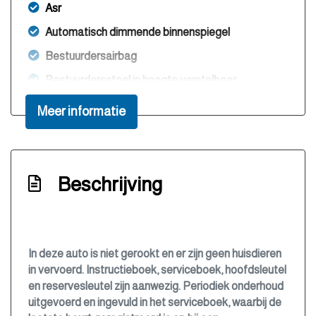
Asr
Automatisch dimmende binnenspiegel
Bestuurdersairbag
Bestuurdersstoel in hoogte verstelbaar
Bluetooth
Meer informatie
Boordcomputer
Brake assist system
Buitentemperatuurmeter
Beschrijving
Bumpers en spiegels in carrosseriekleur
Bumpers in carrosseriekleur
Centrale deurvergrendeling met
In deze auto is niet gerookt en er zijn geen huisdieren
afstandsbediening
in vervoerd. Instructieboek, serviceboek, hoofdsleutel
en reservesleutel zijn aanwezig. Periodiek onderhoud
Climate control (airconditioning)
uitgevoerd en ingevuld in het serviceboek, waarbij de
Cruise control