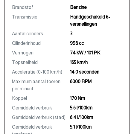
Brandstof
Benzine
Transmissie
Handgeschakeld 6-
versnellingen
Aantal cilinders
3
Cilinderinhoud
998 cc
Vermogen
74 kW / 101 PK
Topsnelheid
165 km/h
Acceleratie (0-100 km/h)
14.0 seconden
Maximum aantal toeren
6000 RPM
per minuut
Koppel
170 Nm
Gemiddeld verbruik
5.6 l/100km
Gemiddeld verbruik (stad)
6.4 l/100km
Gemiddeld verbruik
5.1 l/100km