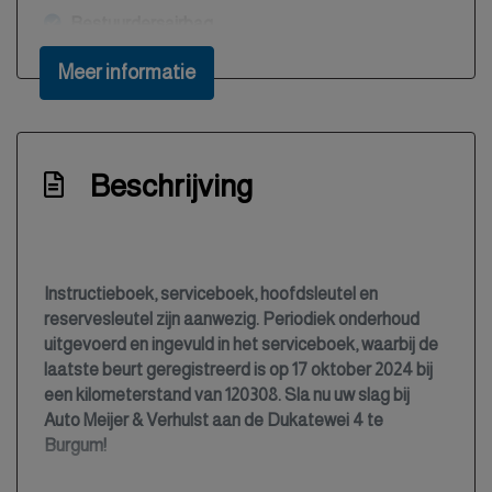
Bestuurdersairbag
Bestuurdersstoel in hoogte verstelbaar
Meer informatie
Bluetooth
Boordcomputer
Bots herkenning en activatie
Beschrijving
Buitentemperatuurmeter
Bumpers en spiegels in carrosseriekleur
Bumpers in carrosseriekleur
Instructieboek, serviceboek, hoofdsleutel en
reservesleutel zijn aanwezig. Periodiek onderhoud
Centrale deurvergrendeling met
uitgevoerd en ingevuld in het serviceboek, waarbij de
afstandsbediening
laatste beurt geregistreerd is op 17 oktober 2024 bij
Climate control (airconditioning)
een kilometerstand van 120308. Sla nu uw slag bij
Auto Meijer & Verhulst aan de Dukatewei 4 te
Connected services
Burgum!
Cruise control