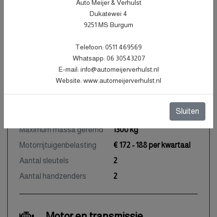
Auto Meijer & Verhulst
Tellerstand
134.655 KM
Dukatewei 4
Carrosserie
Station
9251 MS Burgum
Kleur
Zwart Metallic
Telefoon: 0511 469569
Bekleding
Stof
Whatsapp: 06 30543207
Interieurkleur
Zwart
E-mail: info@automeijerverhulst.nl
Website: www.automeijerverhulst.nl
Aantal deuren
5
Aantal zitplaatsen
5
Sluiten
Gewicht
1224 kg
Maximum massa geremd
1300 kg
Motorrijtuigenbelasting
€ 172 - 188 per kwartaal
Aantal sleutels
2
Aantal handzenders
2
Motor en transmissie