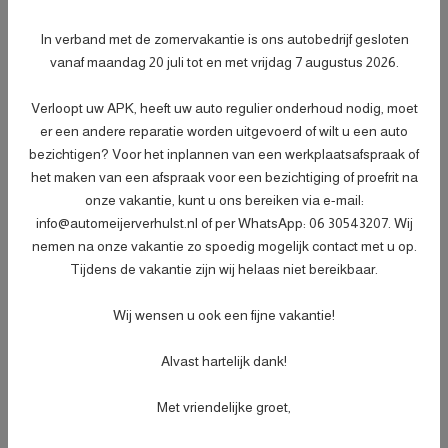
- Afleveringscontrolebeurt;
- Verlichtingscontrole;
In verband met de zomervakantie is ons autobedrijf gesloten
- Peilen en aanvullen van vloeistoffen;
vanaf maandag 20 juli tot en met vrijdag 7 augustus 2026.
- Bandenspanningscontrole;
Meer informatie
€ 499,-
- Vrijwaren eventuele inruilauto;
Verloopt uw APK, heeft uw auto regulier onderhoud nodig, moet
- Auto is of wordt gepoetst;
er een andere reparatie worden uitgevoerd of wilt u een auto
- 3 maanden garantie;
bezichtigen? Voor het inplannen van een werkplaatsafspraak of
- Wasbeurt bij aflevering.
het maken van een afspraak voor een bezichtiging of proefrit na
onze vakantie, kunt u ons bereiken via e-mail:
info@automeijerverhulst.nl of per WhatsApp: 06 30543207. Wij
Specificaties
nemen na onze vakantie zo spoedig mogelijk contact met u op.
Tijdens de vakantie zijn wij helaas niet bereikbaar.
Kenteken
N503XS
NL
BTW of Marge
Marge
Wij wensen u ook een fijne vakantie!
Datum eerste toelating
05-01-2022
Alvast hartelijk dank!
Datum eerste toelating
21-07-2015
(internationaal)
Met vriendelijke groet,
APK vervaldatum
17-11-2026