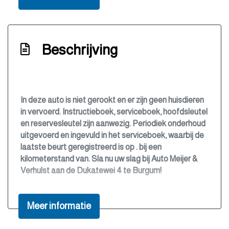
Autonomous emergency braking
Bestuurdersairbag
Bestuurdersstoel in hoogte verstelbaar
Beschrijving
Bluetooth
Boordcomputer
Bots waarschuwing systeem
In deze auto is niet gerookt en er zijn geen huisdieren
in vervoerd. Instructieboek, serviceboek, hoofdsleutel
Buitentemperatuurmeter
en reservesleutel zijn aanwezig. Periodiek onderhoud
Bumpers en spiegels in carrosseriekleur
uitgevoerd en ingevuld in het serviceboek, waarbij de
laatste beurt geregistreerd is op . bij een
Bumpers in carrosseriekleur
kilometerstand van. Sla nu uw slag bij Auto Meijer &
Centrale deurvergrendeling met
Verhulst aan de Dukatewei 4 te Burgum!
afstandsbediening
Climate control (airconditioning)
Meer informatie
Connected services