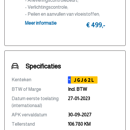
- Afleveringscontrolebeurt;
- Verlichtingscontrole;
- Peilen en aanvullen van vloeistoffen;
- Bandenspanningscontrole;
Meer informatie
€ 499,-
- Vrijwaren eventuele inruilauto;
- Auto is of wordt gepoetst;
- 3 maanden garantie;
- Wasbeurt bij aflevering.
Specificaties
Kenteken
JGJ62L
NL
BTW of Marge
Incl. BTW
Datum eerste toelating
27-01-2023
(internationaal)
APK vervaldatum
30-09-2027
Tellerstand
106.780 KM