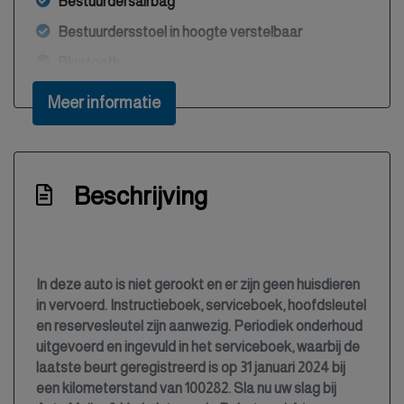
Bestuurdersairbag
Bestuurdersstoel in hoogte verstelbaar
Bluetooth
Boordcomputer
Meer informatie
Buitentemperatuurmeter
Bumpers en spiegels in carrosseriekleur
Bumpers in carrosseriekleur
Beschrijving
Centrale deurvergrendeling met
afstandsbediening
Climate control (airconditioning)
In deze auto is niet gerookt en er zijn geen huisdieren
Cruise control
in vervoerd. Instructieboek, serviceboek, hoofdsleutel
en reservesleutel zijn aanwezig. Periodiek onderhoud
Elektrisch bedienbare buitenspiegels
uitgevoerd en ingevuld in het serviceboek, waarbij de
Elektrisch bedienbare ramen
laatste beurt geregistreerd is op 31 januari 2024 bij
een kilometerstand van 100282. Sla nu uw slag bij
Elektrisch inklapbare buitenspiegels