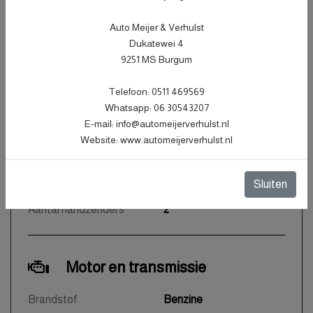
Carrosserie
MPV
Auto Meijer & Verhulst
Kleur
Grijs Metallic
Dukatewei 4
Bekleding
Stof
9251 MS Burgum
Interieurkleur
Zwart
Telefoon: 0511 469569
Aantal deuren
5
Whatsapp: 06 30543207
Aantal zitplaatsen
5
E-mail: info@automeijerverhulst.nl
Website: www.automeijerverhulst.nl
Gewicht
1391 kg
Motorrijtuigenbelasting
€ 199 - 217 per kwartaal
Sluiten
Aantal sleutels
2
Aantal handzenders
2
Motor en transmissie
Brandstof
Benzine