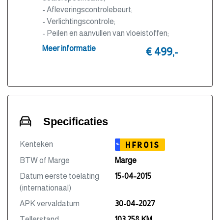
- Afleveringscontrolebeurt;
- Verlichtingscontrole;
- Peilen en aanvullen van vloeistoffen;
- Bandenspanningscontrole;
Meer informatie
€ 499,-
- Vrijwaren eventuele inruilauto;
- Auto is of wordt gepoetst;
- 3 maanden garantie;
- Wasbeurt bij aflevering.
Specificaties
Kenteken
HFR01S
NL
BTW of Marge
Marge
Datum eerste toelating
15-04-2015
(internationaal)
APK vervaldatum
30-04-2027
Tellerstand
103.258 KM