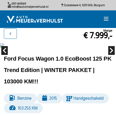
0511 469569
Dukatewei 4, 9251 MS, Burgum
info@automeijerverhulst.nl
Marge
€ 7.999,-
Ford Focus Wagon 1.0 EcoBoost 125 PK
Trend Edition | WINTER PAKKET |
103000 KM!!!
Benzine
2015
Handgeschakeld
103.258 KM