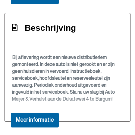
afstandsbediening
Elektrisch bedienbare buitenspiegels
Elektrisch bedienbare ramen
Beschrijving
Elektronisch stabiliteits programma
Elektronische remkrachtverdeling
Hoofd airbag(s) voor
Bij aflevering wordt een nieuwe distributieriem
Hoofdsleutel en reservesleutel
gemonteerd. In deze auto is niet gerookt en er zijn
geen huisdieren in vervoerd. Instructieboek,
Hoofdsteunen achter
serviceboek, hoofdsleutel en reservesleutel zijn
In delen neerklapbare achterbank
aanwezig. Periodiek onderhoud uitgevoerd en
ingevuld in het serviceboek. Sla nu uw slag bij Auto
In delen neerklapbare achterbank met
Meijer & Verhulst aan de Dukatewei 4 te Burgum!
hoofdsteunen
In hoogte verstelbaar stuurwiel
Meer informatie
Isofix
Lederen pookknop