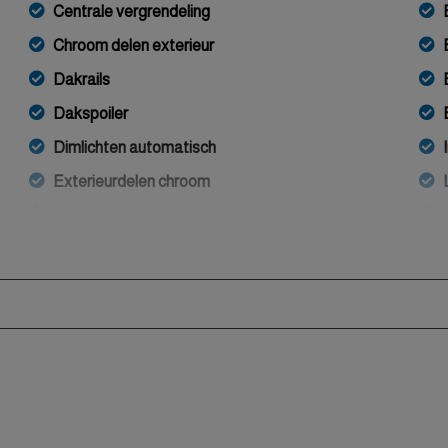
Centrale vergrendeling
Chroom delen exterieur
Dakrails
Dakspoiler
Dimlichten automatisch
Exterieurdelen chroom
Extra getint glas achter
Keyless entry
Led achterlichten
Led dagrijverlichting
Led koplampen
Led-dagrijverlichting
Lichtmetalen velgen 16"