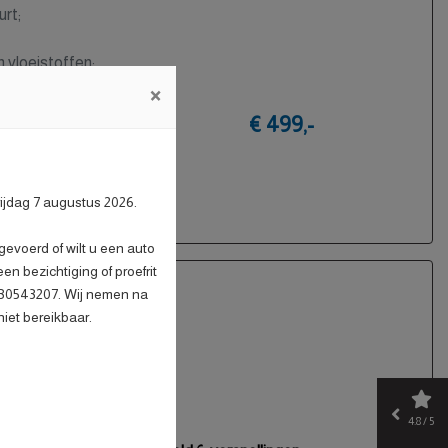
urt;
n vloeistoffen;
role;
×
uilauto;
€ 499,-
tst;
g.
rijdag 7 augustus 2026.
evoerd of wilt u een auto
n bezichtiging of proefrit
6 30543207. Wij nemen na
niet bereikbaar.
smissie
Benzine
4.8 / 5