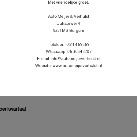
Transmissie
Met vriendelijke groet,
Aantal cilinders
9
Auto Meijer & Verhulst
Cilinderinhoud
7
Dukatewei 4
9251 MS Burgum
Vermogen
Topsnelheid
Telefoon: 0511 469569
Acceleratie (0-100 km/h)
Whatsapp: 06 30543207
E-mail: info@automeijerverhulst.nl
Maximum aantal toeren per mi
Website: www.automeijerverhulst.nl
Koppel
Gemiddeld verbruik
 per kwartaal