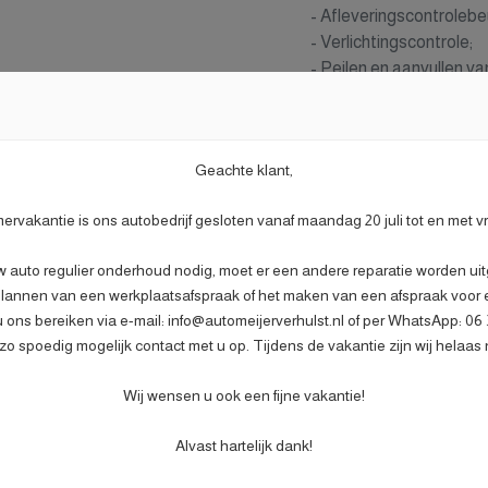
- Afleveringscontrolebe
- Verlichtingscontrole;
- Peilen en aanvullen va
- Bandenspanningscont
Gratis
- Vrijwaren eventuele inr
Meer informatie
- Auto is of wordt gepoe
Geachte klant,
- 3 maanden garantie;
- Wasbeurt bij afleverin
rvakantie is ons autobedrijf gesloten vanaf maandag 20 juli tot en met v
w auto regulier onderhoud nodig, moet er een andere reparatie worden uitg
lannen van een werkplaatsafspraak of het maken van een afspraak voor ee
u ons bereiken via e-mail: info@automeijerverhulst.nl of per WhatsApp: 0
o spoedig mogelijk contact met u op. Tijdens de vakantie zijn wij helaas 
Wij wensen u ook een fijne vakantie!
Motor en tran
Alvast hartelijk dank!
9B
Brandstof