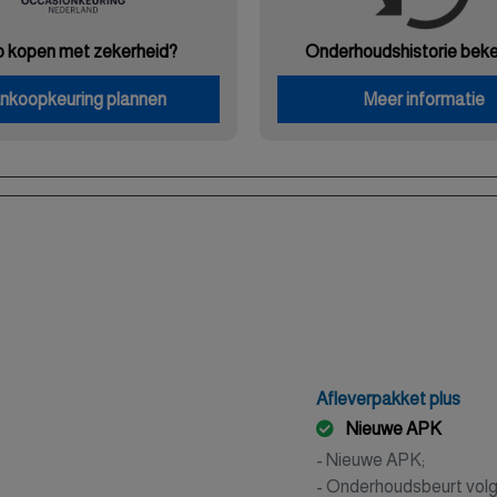
o kopen met zekerheid?
Onderhouds
historie bek
nkoopkeuring plannen
Meer informatie
Afleverpakket plus
Nieuwe APK
- Nieuwe APK;
- Onderhoudsbeurt volg