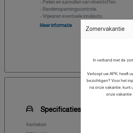
- Peilen en aanvullen van vloeistoffen;
- Bandenspanningscontrole;
- Vrijwaren eventuele inruilauto;
- Auto is of wordt gepoetst.
Meer informatie
Zomervakantie
In verband met de zome
Verloopt uw APK, heeft u
bezichtigen? Voor het inp
na onze vakantie, kunt 
onze vakantie z
Specificaties
Kenteken
GKS1
NL