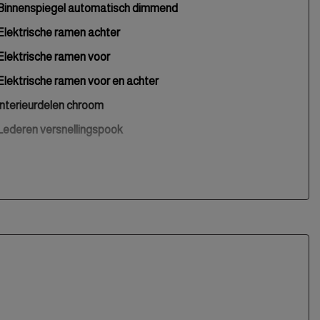
Binnenspiegel automatisch dimmend
Elektrische ramen achter
Elektrische ramen voor
Elektrische ramen voor en achter
Interieurdelen chroom
Lederen versnellingspook
Lendesteun(en) verstelbaar
Middenarmsteun voor
Multifunctioneel stuurwiel
Passagiersstoel in hoogte verstelbaar
Stuur leder
Stuur verstelbaar
Stuurbekrachtiging