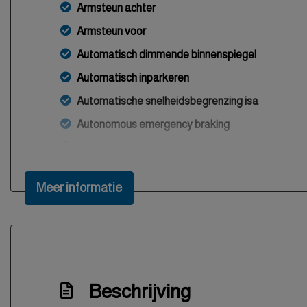
Armsteun achter
Armsteun voor
Automatisch dimmende binnenspiegel
Automatisch inparkeren
Automatische snelheidsbegrenzing isa
Autonomous emergency braking
Bestuurdersairbag
Bestuurdersstoel in hoogte verstelbaar
Meer informatie
Bluetooth
Boordcomputer
Bots herkenning en activatie
Bots waarschuwing systeem
Beschrijving
Brake assist system