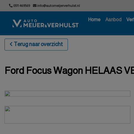
0511 469569
info@automeijerverhulst.nl
Home
Aanbod
Ver
Terug naar overzicht
Ford Focus Wagon HELAAS V