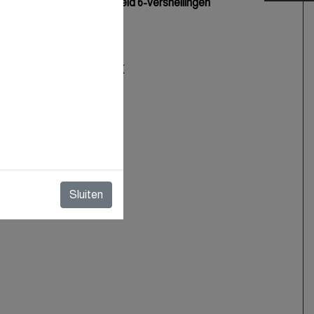
Handgeschakeld 6-versnellingen
3
999 cc
92 kW / 125 PK
193 km/h
11.4 seconden
nuut
6000 RPM
0 Nm
5.8 l/100km
Sluiten