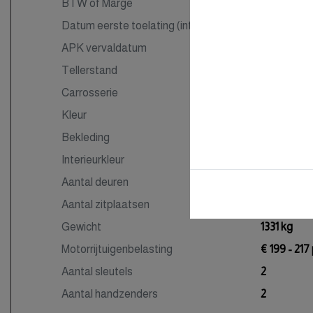
BTW of Marge
Marge
Datum eerste toelating (internationaal)
03-05-201
APK vervaldatum
10-09-202
Tellerstand
131.801 KM
Carrosserie
Station
Kleur
Zwart
Bekleding
Stof
Interieurkleur
Zwart
Aantal deuren
5
Aantal zitplaatsen
5
Gewicht
1331 kg
Motorrijtuigenbelasting
€ 199 - 217
Aantal sleutels
2
Aantal handzenders
2